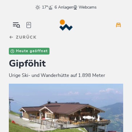
Table Of Content
sr.skip-to.main-content
sr.skip-to.table-of-contents
sr.skip-to.main-navigation
17°
6 Anlagen
Webcams
ZURÜCK
Heute geöffnet
Gipföhit
Urige Ski- und Wanderhütte auf 1.898 Meter