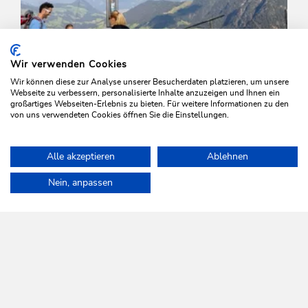
Wir verwenden Cookies
Wir können diese zur Analyse unserer Besucherdaten platzieren, um unsere
Webseite zu verbessern, personalisierte Inhalte anzuzeigen und Ihnen ein
großartiges Webseiten-Erlebnis zu bieten. Für weitere Informationen zu den
von uns verwendeten Cookies öffnen Sie die Einstellungen.
Wander- und Bergtour
Mittel
Alle akzeptieren
Ablehnen
Schatzberg und Joel
Home
Info & Service
Wildschönau A-Z
Gipföhit
Nein, anpassen
Länge
7.3 km
Dauer
3:00 h
Höhenmeter
400 hm
400 hm
WILDSCHÖNAU
Da leb' ich auf.
NEWSLETTER