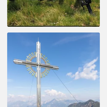
Mountainbike
Schwer
Schatzberg Runde
Länge
23 km
Dauer
5:30 h
Höhenmeter
1030 hm
1100 hm