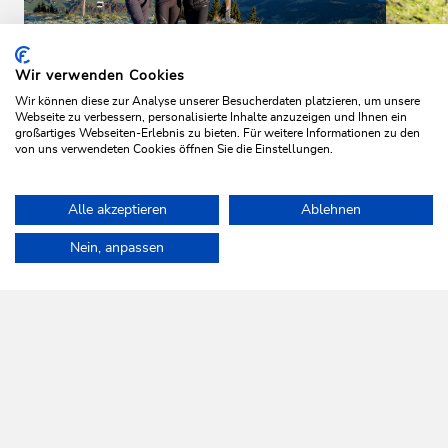
Wir verwenden Cookies
Wir können diese zur Analyse unserer Besucherdaten platzieren, um unsere
Webseite zu verbessern, personalisierte Inhalte anzuzeigen und Ihnen ein
großartiges Webseiten-Erlebnis zu bieten. Für weitere Informationen zu den
von uns verwendeten Cookies öffnen Sie die Einstellungen.
Alle akzeptieren
Ablehnen
Home
Urlaub planen & Buchen
Top Angebote
Höhenweg Trop
Nein, anpassen
WILDSCHÖNAU
Da leb' ich auf.
NEWSLETTER
Mehr erfahren