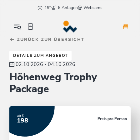
Table Of Content
sr.skip-to.main-content
sr.skip-to.table-of-contents
sr.skip-to.main-navigation
19°
6 Anlagen
Webcams
ZURÜCK ZUR ÜBERSICHT
DETAILS ZUM ANGEBOT
02.10.2026 - 04.10.2026
Höhenweg Trophy
Package
ab €
Preis pro Person
198