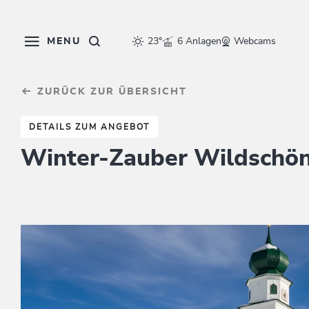
Table Of Content
Ähnliche Angebote entdecken
sr.skip-to.main-content
sr.skip-to.table-of-contents
sr.skip-to.main-navigation
MENU
23°
6 Anlagen
Webcams
ZURÜCK ZUR ÜBERSICHT
DETAILS ZUM ANGEBOT
Winter-Zauber Wildschö