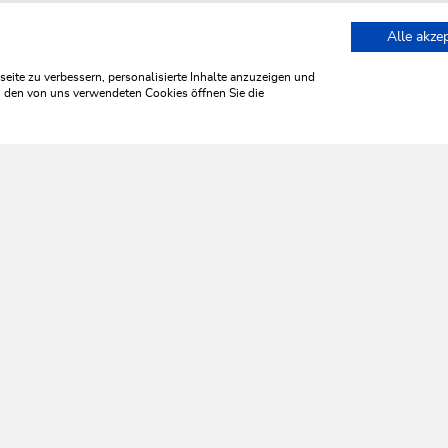
Alle akze
ter-Zauber Wildschönau
ite zu verbessern, personalisierte Inhalte anzuzeigen und
zu den von uns verwendeten Cookies öffnen Sie die
WILDSCHÖNAU
leb' ich 
HILFE & SERVICE
Wir sind für Sie da!
Montag bis Freitag