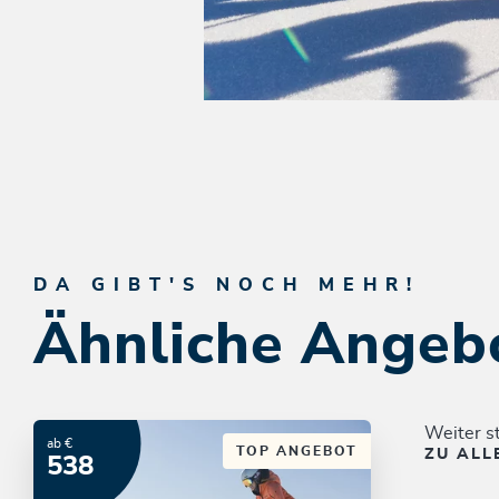
DA GIBT'S NOCH MEHR!
Ähnliche Angeb
Weiter s
ab €
TOP ANGEBOT
ZU ALL
538