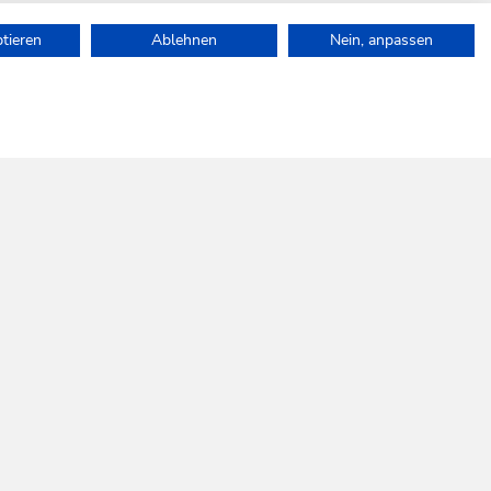
ptieren
Ablehnen
Nein, anpassen
auf.
SOCIAL
WILDSCHÖNAU
MEDIA
Folgen Sie uns!
SKI JUWEL