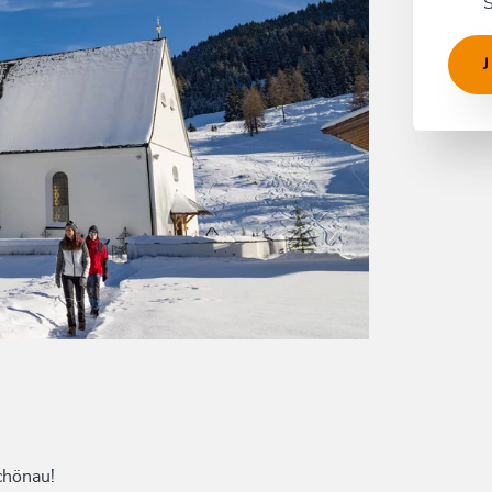
S
chönau!