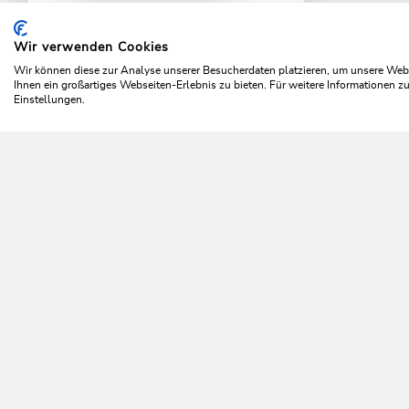
Wir verwenden Cookies
Home
Urlaub planen & Buchen
Top Angebote
Win
Wir können diese zur Analyse unserer Besucherdaten platzieren, um unsere Webse
Ihnen ein großartiges Webseiten-Erlebnis zu bieten. Für weitere Informationen 
Einstellungen.
Da 
NEWSLETTER
Mehr erfahren