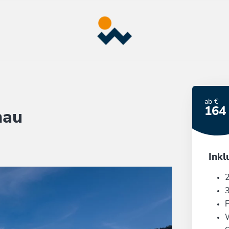
ab €
164
nau
Inkl
3
F
W