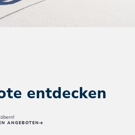
ote entdecken
töbern!
EN ANGEBOTEN