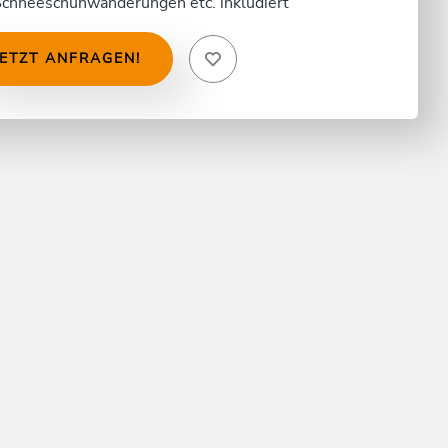
chneeschuhwanderungen etc. inkludiert
JETZT ANFRAGEN!