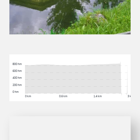
800 hm
600 hm
400 hm
200 hm
0 hm
0 km
0.6 km
1.4 km
3 km