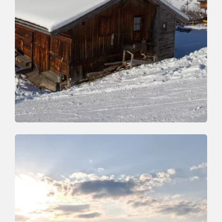
Winterwandern
Leicht
Oberau - Riedlhof
Länge
0.8 km
Dauer
0:30 h
Höhenmeter
128 hm
128 hm