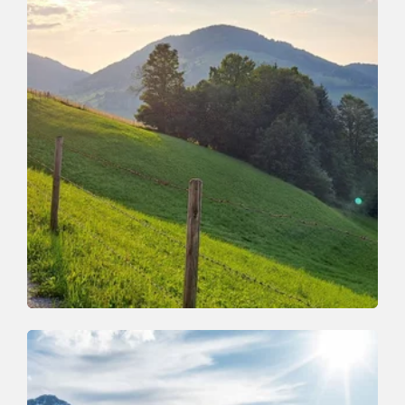
Talwanderung
Leicht
Auenweg Waldrandweg
Länge
4.7 km
Dauer
1:45 h
Höhenmeter
155 hm
155 hm