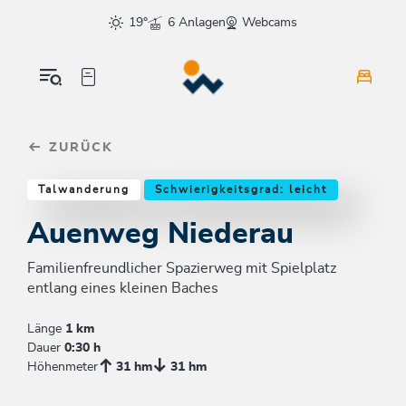
Table Of Content
Auenweg Niederau
Einkehrmöglichkeiten & Tipps
Weitere Tourentipps
sr.skip-to.main-content
sr.skip-to.table-of-contents
sr.skip-to.main-navigation
19°
6 Anlagen
Webcams
ZURÜCK
Talwanderung
Schwierigkeitsgrad: leicht
Auenweg Niederau
Familienfreundlicher Spazierweg mit Spielplatz
entlang eines kleinen Baches
Länge
1 km
Dauer
0:30 h
Höhenmeter
31 hm
31 hm