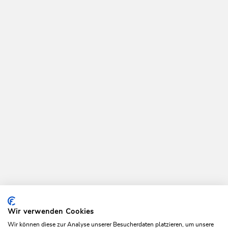
Thierbacher Kogel Trail
Länge
5.55 km
Dauer
0:30 h
Höhenmeter
146 hm
156 hm
Wir verwenden Cookies
Wir können diese zur Analyse unserer Besucherdaten platzieren, um unsere