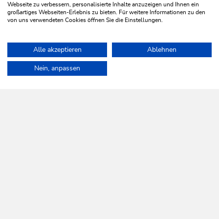
Webseite zu verbessern, personalisierte Inhalte anzuzeigen und Ihnen ein
großartiges Webseiten-Erlebnis zu bieten. Für weitere Informationen zu den
von uns verwendeten Cookies öffnen Sie die Einstellungen.
Laufen
Leicht
Alle akzeptieren
Ablehnen
Laufstrecke Auffach - Oberau
Home
Urlaub planen & Buchen
Touren
Auenweg Niederau
Nein, anpassen
Länge
4.5 km
Dauer
1:00 h
Höhenmeter
130 hm
136 hm
WILDSCHÖNAU
Da leb' ich auf.
NEWSLETTER
Mehr erfahren
KOSTENLOSE ANMELDUNG
HILFE & SERVICE