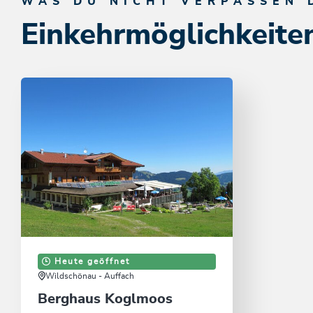
WAS DU NICHT VERPASSEN 
Einkehrmöglichkeite
Heute geöffnet
Wildschönau - Auffach
Berghaus Koglmoos