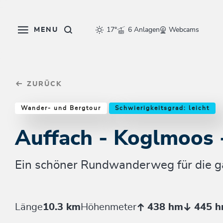
Table Of Content
Auffach - Koglmoos - Bernau
Einkehrmöglichkeiten & Tipps
Weitere Tourentipps
sr.skip-to.main-content
sr.skip-to.table-of-contents
sr.skip-to.main-navigation
MENU
17°
6 Anlagen
Webcams
ZURÜCK
Wander- und Bergtour
Schwierigkeitsgrad: leicht
Auffach - Koglmoos 
Ein schöner Rundwanderweg für die g
Länge
10.3 km
Höhenmeter
438 hm
445 