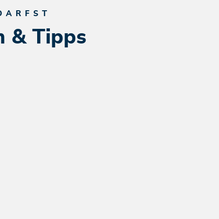
DARFST
n & Tipps