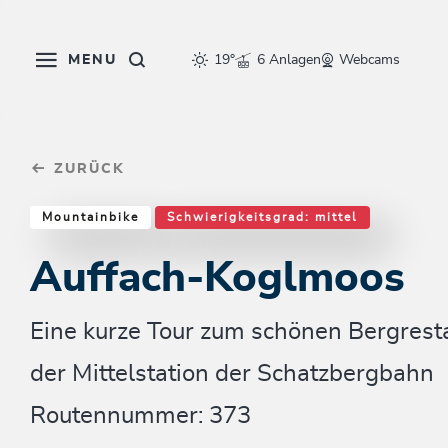
Table Of Content
Auffach-Koglmoos
Einkehrmöglichkeiten & Tipps
Weitere Tourentipps
sr.skip-to.main-content
sr.skip-to.table-of-contents
sr.skip-to.main-navigation
MENU
19°
6 Anlagen
Webcams
ZURÜCK
Mountainbike
Schwierigkeitsgrad: mittel
Auffach-Koglmoos
Eine kurze Tour zum schönen Bergres
der Mittelstation der Schatzbergbahn
Routennummer: 373