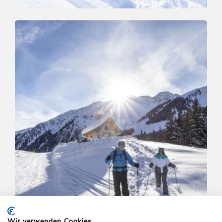
Schneeschuh
Leicht
Schönanger Schneeschuhrunde
Länge
2.2 km
Dauer
2:00 h
Höhenmeter
127 hm
127 hm
Wir verwenden Cookies