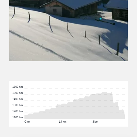
1600 hm
1500 hm
1400 hm
1300 hm
1200 hm
1100 hm
0 km
1.4 km
3 km