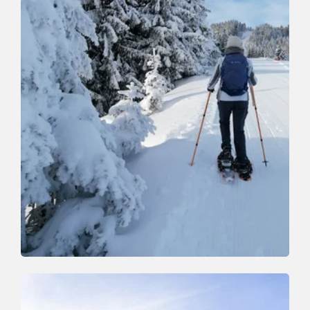
Schneeschuh
Leicht
Markbachjoch Holzalm
Länge
4.8 km
Dauer
1:30 h
Höhenmeter
113 hm
110 hm