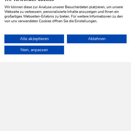
Wir können diese zur Analyse unserer Besucherdaten platzieren, um unsere
Webseite zu verbessern, personalisierte Inhalte anzuzeigen und Ihnen ein
großartiges Webseiten-Erlebnis zu bieten. Für weitere Informationen zu den
von uns verwendeten Cookies öffnen Sie die Einstellungen.
Schneeschuh
Leicht
Alle akzeptieren
Ablehnen
Schneeschuhwanderung Schönanger
Home
Urlaub planen & Buchen
Touren
Breiteggalm
Nein, anpassen
Länge
2.2 km
Dauer
1:00 h
Höhenmeter
90 hm
84 hm
WILDSCHÖNAU
Da leb' ich auf.
NEWSLETTER
Mehr erfahren
KOSTENLOSE ANMELDUNG