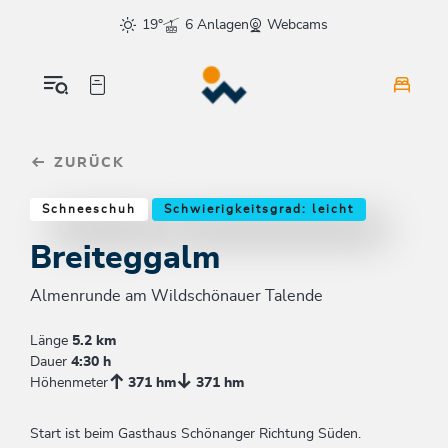
Table Of Content
Breiteggalm
Weitere Tourentipps
sr.skip-to.main-content
sr.skip-to.table-of-contents
sr.skip-to.main-navigation
19°
6 Anlagen
Webcams
ZURÜCK
Schneeschuh
Schwierigkeitsgrad: leicht
Breiteggalm
Almenrunde am Wildschönauer Talende
Länge
5.2 km
Dauer
4:30 h
Höhenmeter
371 hm
371 hm
Start ist beim Gasthaus Schönanger Richtung Süden.