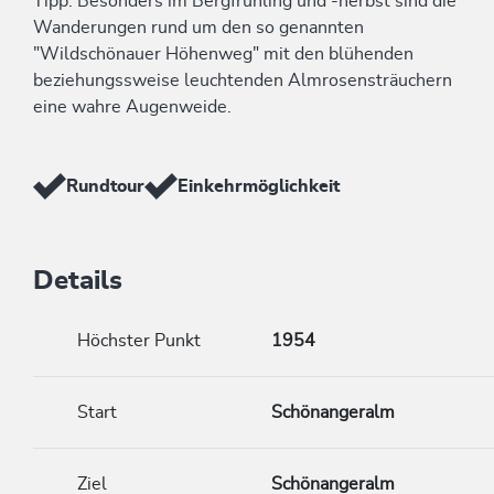
Tipp: Besonders im Bergfrühling und -herbst sind die
Wanderungen rund um den so genannten
"Wildschönauer Höhenweg" mit den blühenden
beziehungssweise leuchtenden Almrosensträuchern
eine wahre Augenweide.
Rundtour
Einkehrmöglichkeit
Details
Höchster Punkt
1954
Start
Schönangeralm
Ziel
Schönangeralm