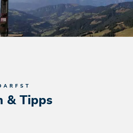
DARFST
n & Tipps