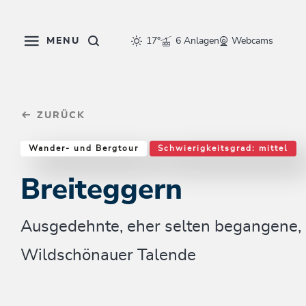
Table Of Content
Breiteggern
Einkehrmöglichkeiten & Tipps
Weitere Tourentipps
sr.skip-to.main-content
sr.skip-to.table-of-contents
sr.skip-to.main-navigation
MENU
17°
6 Anlagen
Webcams
ZURÜCK
Wander- und Bergtour
Schwierigkeitsgrad: mittel
Breiteggern
Ausgedehnte, eher selten begangene
Wildschönauer Talende