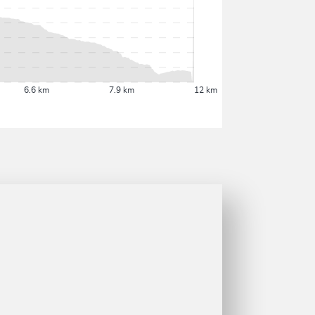
6.6 km
7.9 km
12 km