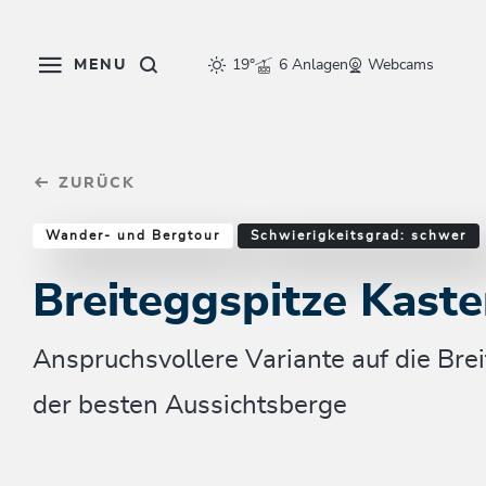
Table Of Content
Breiteggspitze Kastensteig
Einkehrmöglichkeiten & Tipps
Weitere Tourentipps
sr.skip-to.main-content
sr.skip-to.table-of-contents
sr.skip-to.main-navigation
MENU
19°
6 Anlagen
Webcams
ZURÜCK
Wander- und Bergtour
Schwierigkeitsgrad: schwer
Breiteggspitze Kaste
Anspruchsvollere Variante auf die Brei
der besten Aussichtsberge