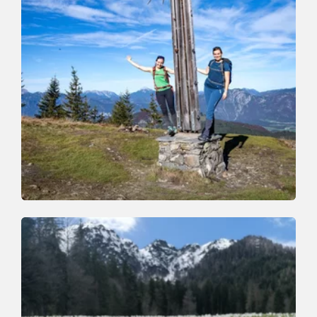
Wander- und Bergtour
Mittel
Gipfelerlebnis Tour Roßkopf
Länge
11.5 km
Dauer
6:00 h
Höhenmeter
820 hm
820 hm