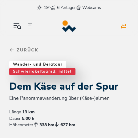
Table Of Content
Dem Käse auf der Spur
Weitere Tourentipps
sr.skip-to.main-content
sr.skip-to.table-of-contents
sr.skip-to.main-navigation
19°
6 Anlagen
Webcams
ZURÜCK
Wander- und Bergtour
Schwierigkeitsgrad: mittel
Dem Käse auf der Spur
Eine Panoramawanderung über (Käse-)almen
Länge
13 km
Dauer
5:00 h
Höhenmeter
338 hm
627 hm