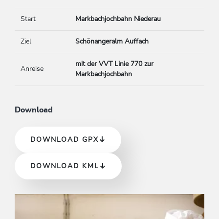
Start
Markbachjochbahn Niederau
Ziel
Schönangeralm Auffach
mit der VVT Linie 770 zur
Anreise
Markbachjochbahn
Download
DOWNLOAD GPX
DOWNLOAD KML