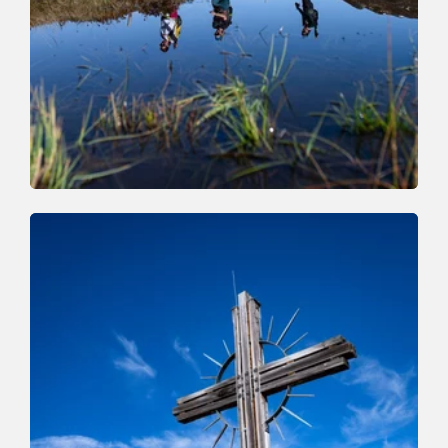
Wander- und Bergtour
Mittel
Höhenweg Trophy Wanderroute
Länge
15.3 km
Dauer
0:00 h
Höhenmeter
1000 hm
1250 hm