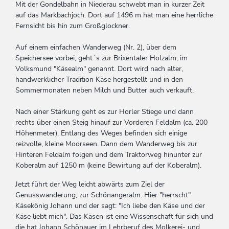
Mit der Gondelbahn in Niederau schwebt man in kurzer Zeit
auf das Markbachjoch. Dort auf 1496 m hat man eine herrliche
Fernsicht bis hin zum Großglockner.
Auf einem einfachen Wanderweg (Nr. 2), über dem
Speichersee vorbei, geht´s zur Brixentaler Holzalm, im
Volksmund "Käsealm" genannt. Dort wird nach alter,
handwerklicher Tradition Käse hergestellt und in den
Sommermonaten neben Milch und Butter auch verkauft.
Nach einer Stärkung geht es zur Horler Stiege und dann
rechts über einen Steig hinauf zur Vorderen Feldalm (ca. 200
Höhenmeter). Entlang des Weges befinden sich einige
reizvolle, kleine Moorseen. Dann dem Wanderweg bis zur
Hinteren Feldalm folgen und dem Traktorweg hinunter zur
Koberalm auf 1250 m (keine Bewirtung auf der Koberalm).
Jetzt führt der Weg leicht abwärts zum Ziel der
Genusswanderung, zur Schönangeralm. Hier "herrscht"
Käsekönig Johann und der sagt: "Ich liebe den Käse und der
Käse liebt mich". Das Käsen ist eine Wissenschaft für sich und
die hat Johann Schönauer im Lehrberuf des Molkerei- und