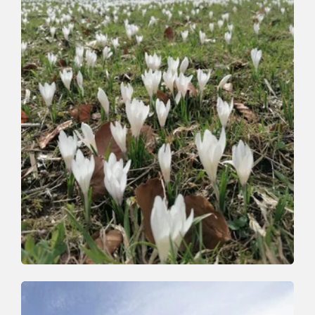
Wander- und Bergtour
Mittel
Hösljoch / Holzalm-Runde
Länge
7 km
Dauer
3:30 h
Höhenmeter
420 hm
407 hm