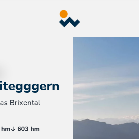
itegggern
as Brixental
 hm
603 hm