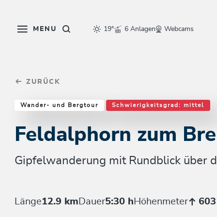
Table Of Content
Feldalphorn zum Breitegggern
Weitere Tourentipps
sr.skip-to.main-content
sr.skip-to.table-of-contents
sr.skip-to.main-navigation
MENU
19°
6 Anlagen
Webcams
ZURÜCK
Wander- und Bergtour
Schwierigkeitsgrad: mittel
Feldalphorn zum Bre
Gipfelwanderung mit Rundblick über d
Länge
12.9 km
Dauer
5:30 h
Höhenmeter
603