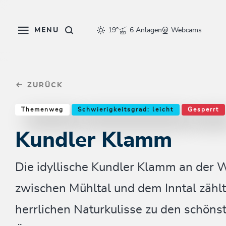
Table Of Content
Kundler Klamm
Einkehrmöglichkeiten & Tipps
Weitere Tourentipps
sr.skip-to.main-content
sr.skip-to.table-of-contents
sr.skip-to.main-navigation
MENU
19°
6 Anlagen
Webcams
ZURÜCK
Themenweg
Schwierigkeitsgrad: leicht
Gesperrt
Kundler Klamm
Die idyllische Kundler Klamm an der 
zwischen Mühltal und dem Inntal zählt 
herrlichen Naturkulisse zu den schöns