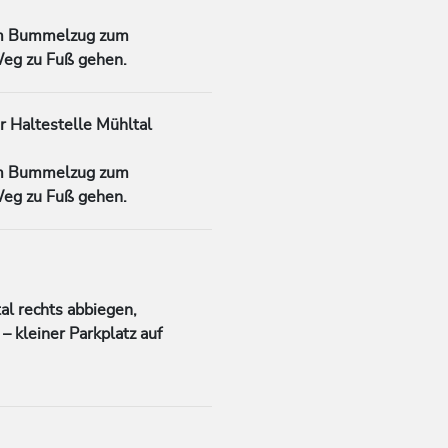
.
m
Bummelzug
zum
Weg zu Fuß gehen.
ur
Haltestelle
Mühltal
m
Bummelzug
zum
Weg zu Fuß gehen.
tal
rechts abbiegen,
 –
kleiner
Parkplatz auf