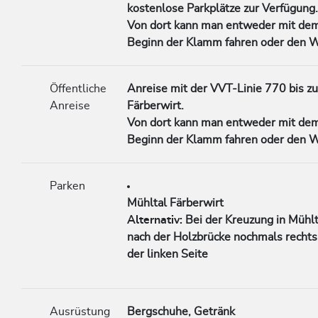
kostenlose Parkplätze zur Verfügung
Von
dort
kann
man entweder
mit
de
Beginn
der
Klamm
fahren oder den 
Öffentliche
Anreise
mit
der
VVT-
Linie 770
bis
z
Anreise
Färberwirt
.
Von
dort
kann
man entweder
mit
de
Beginn
der
Klamm
fahren oder den 
Parken
Mühltal
Färberwirt
Alternativ:
Bei
der
Kreuzung
in
Mühl
nach
der
Holzbrücke
nochmals
rechts
der linken Seite
Ausrüstung
Bergschuhe, Getränk