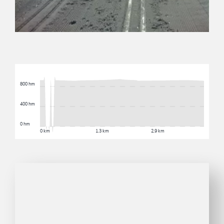
800 hm
400 hm
0 hm
0 km
1.3 km
2.9 km