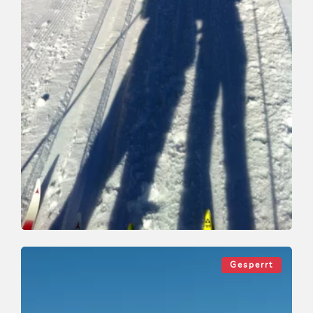
Langlauf
Leicht
Loipe Mühltal
Gesperrt
Länge
1.8 km
Dauer
0:30 h
Höhenmeter
20 hm
0 hm