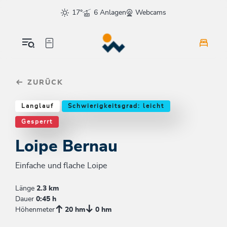
Table Of Content
Loipe Bernau
Weitere Tourentipps
sr.skip-to.main-content
sr.skip-to.table-of-contents
sr.skip-to.main-navigation
17°
6 Anlagen
Webcams
ZURÜCK
Langlauf
Schwierigkeitsgrad: leicht
Gesperrt
Loipe Bernau
Einfache und flache Loipe
Länge
2.3 km
Dauer
0:45 h
Höhenmeter
20 hm
0 hm