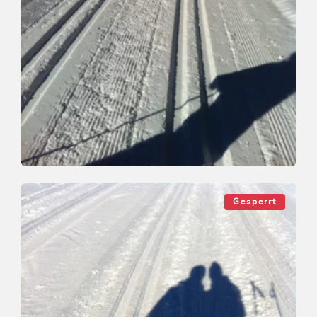
Langlauf
Leicht
Loipe Endfelden
Gesperrt
Länge
3 km
Dauer
0:45 h
Höhenmeter
12 hm
0 hm