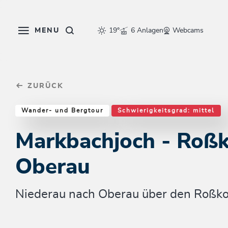
Table Of Content
Markbachjoch - Roßkopf - Oberau
Weitere Tourentipps
sr.skip-to.main-content
sr.skip-to.table-of-contents
sr.skip-to.main-navigation
MENU
19°
6 Anlagen
Webcams
ZURÜCK
Wander- und Bergtour
Schwierigkeitsgrad: mittel
Markbachjoch - Roßk
Oberau
Niederau nach Oberau über den Roßk