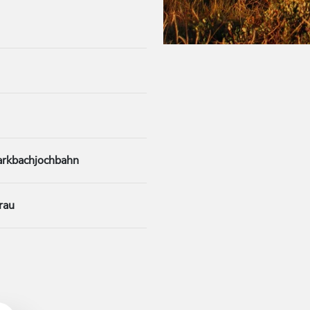
arkbachjochbahn
rau