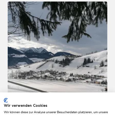
Leicht
Auenweg Niederau
Länge
1 km
Dauer
0:30 h
Höhenmeter
31 hm
31 hm
Wir verwenden Cookies
Wir können diese zur Analyse unserer Besucherdaten platzieren, um unsere