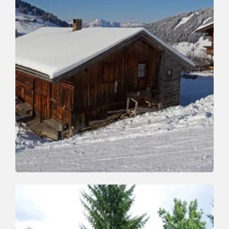
Winterwandern
Leicht
Oberau - Riedlhof
Länge
0.8 km
Dauer
0:30 h
Höhenmeter
128 hm
128 hm