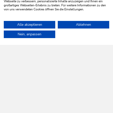
Webseite zu verbessern, personalisierte Inhalte anzuzeigen und Ihnen ein
großartiges Webseiten-Erlebnis zu bieten. Für weitere Informationen zu den
von uns verwendeten Cookies öffnen Sie die Einstellungen.
Winterwandern
Leicht
Alle akzeptieren
Ablehnen
Waldrandweg Oberau
Home
Urlaub planen & Buchen
Touren
Oberau - Roggenboden
Nein, anpassen
Länge
3 km
Dauer
1:00 h
Höhenmeter
90 hm
90 hm
WILDSCHÖNAU
Da leb' ich auf.
NEWSLETTER
Mehr erfahren
KOSTENLOSE ANMELDUNG
HILFE & SERVICE