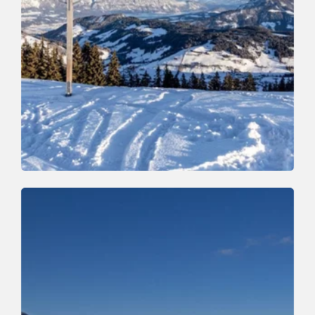
Winterwandern
Leicht
Markbachjoch - Kropfraderalm
Länge
1.2 km
Dauer
1:00 h
Höhenmeter
20 hm
60 hm