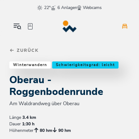
Table Of Content
Oberau - Roggenbodenrunde
Einkehrmöglichkeiten & Tipps
Weitere Tourentipps
sr.skip-to.main-content
sr.skip-to.table-of-contents
sr.skip-to.main-navigation
22°
6 Anlagen
Webcams
ZURÜCK
Winterwandern
Schwierigkeitsgrad: leicht
Oberau -
Roggenbodenrunde
Am Waldrandweg über Oberau
Länge
3.4 km
Dauer
1:30 h
Höhenmeter
80 hm
90 hm