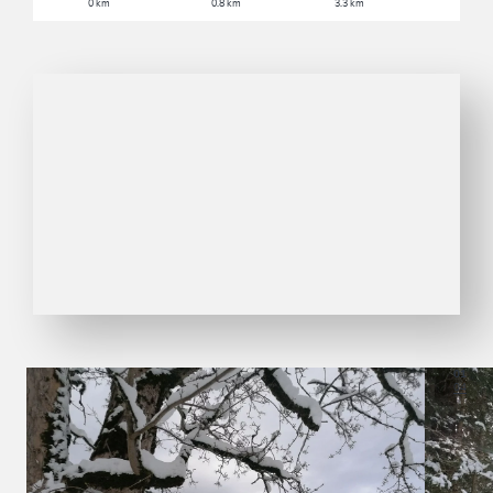
0 km
0.8 km
3.3 km
01
04