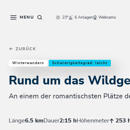
Table Of Content
Rund um das Wildgehege
Einkehrmöglichkeiten & Tipps
Weitere Tourentipps
sr.skip-to.main-content
sr.skip-to.table-of-contents
sr.skip-to.main-navigation
MENU
23°
6 Anlagen
Webcams
ZURÜCK
Winterwandern
Schwierigkeitsgrad: leicht
Rund um das Wildg
An einem der romantischsten Plätze 
Länge
6.5 km
Dauer
2:15 h
Höhenmeter
253 