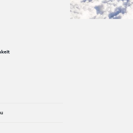
keit
au