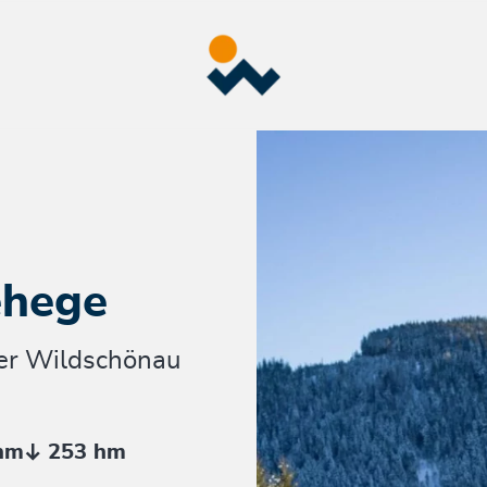
ehege
der Wildschönau
hm
253 hm