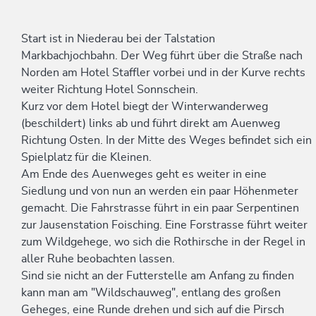
Start ist in Niederau bei der Talstation
Markbachjochbahn. Der Weg führt über die Straße nach
Norden am Hotel Staffler vorbei und in der Kurve rechts
weiter Richtung Hotel Sonnschein.
Kurz vor dem Hotel biegt der Winterwanderweg
(beschildert) links ab und führt direkt am Auenweg
Richtung Osten. In der Mitte des Weges befindet sich ein
Spielplatz für die Kleinen.
Am Ende des Auenweges geht es weiter in eine
Siedlung und von nun an werden ein paar Höhenmeter
gemacht. Die Fahrstrasse führt in ein paar Serpentinen
zur Jausenstation Foisching. Eine Forstrasse führt weiter
zum Wildgehege, wo sich die Rothirsche in der Regel in
aller Ruhe beobachten lassen.
Sind sie nicht an der Futterstelle am Anfang zu finden
kann man am "Wildschauweg", entlang des großen
Geheges, eine Runde drehen und sich auf die Pirsch