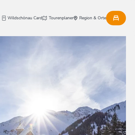
Wildschönau Card
Tourenplaner
Region & Orte