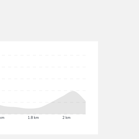
 km
1.8 km
2 km