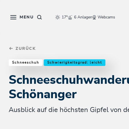
Table Of Content
Schneeschuhwanderung Schönanger
Einkehrmöglichkeiten & Tipps
Weitere Tourentipps
sr.skip-to.main-content
sr.skip-to.table-of-contents
sr.skip-to.main-navigation
MENU
17°
6 Anlagen
Webcams
ZURÜCK
Schneeschuh
Schwierigkeitsgrad: leicht
Schneeschuhwander
Schönanger
Ausblick auf die höchsten Gipfel von 