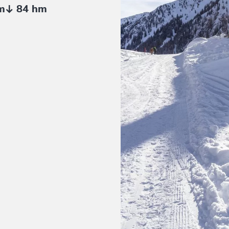
m
84 hm