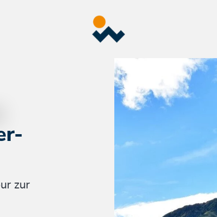
er-
ur zur