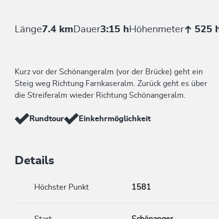
Länge
7.4 km
Dauer
3:15 h
Höhenmeter
525 
Kurz vor der Schönangeralm (vor der Brücke) geht ein
Steig weg Richtung Farnkaseralm. Zurück geht es über
die Streiferalm wieder Richtung Schönangeralm.
Rundtour
Einkehrmöglichkeit
Details
Höchster Punkt
1581