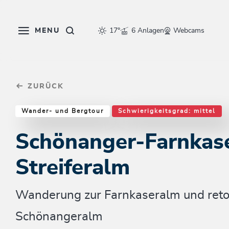
Table Of Content
Schönanger-Farnkaser-Streiferalm
Einkehrmöglichkeiten & Tipps
Weitere Tourentipps
sr.skip-to.main-content
sr.skip-to.table-of-contents
sr.skip-to.main-navigation
MENU
17°
6 Anlagen
Webcams
ZURÜCK
Wander- und Bergtour
Schwierigkeitsgrad: mittel
Schönanger-Farnkas
Streiferalm
Wanderung zur Farnkaseralm und reto
Schönangeralm