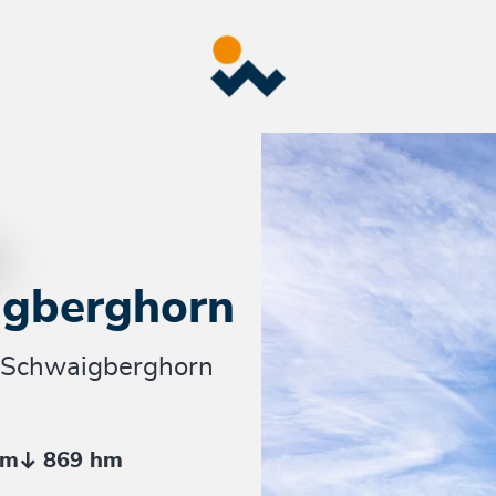
igberghorn
 Schwaigberghorn
hm
869 hm