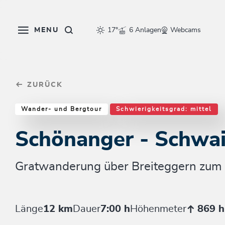
Table Of Content
Schönanger - Schwaigberghorn
Einkehrmöglichkeiten & Tipps
Weitere Tourentipps
sr.skip-to.main-content
sr.skip-to.table-of-contents
sr.skip-to.main-navigation
MENU
17°
6 Anlagen
Webcams
ZURÜCK
Wander- und Bergtour
Schwierigkeitsgrad: mittel
Schönanger - Schwa
Gratwanderung über Breiteggern zum
Länge
12 km
Dauer
7:00 h
Höhenmeter
869 