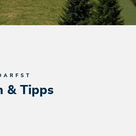
DARFST
n & Tipps