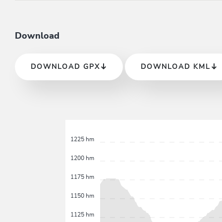
Download
DOWNLOAD GPX
DOWNLOAD KML
1225 hm
1200 hm
1175 hm
1150 hm
1125 hm