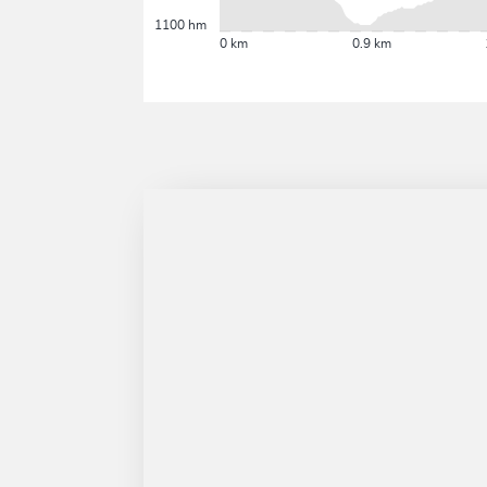
1100 hm
0 km
0.9 km