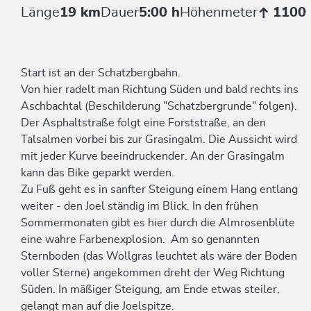
Länge
19 km
Dauer
5:00 h
Höhenmeter
1100
Start ist an der Schatzbergbahn.
Von hier radelt man Richtung Süden und bald rechts ins
Aschbachtal (Beschilderung "Schatzbergrunde" folgen).
Der Asphaltstraße folgt eine Forststraße, an den
Talsalmen vorbei bis zur Grasingalm. Die Aussicht wird
mit jeder Kurve beeindruckender. An der Grasingalm
kann das Bike geparkt werden.
Zu Fuß geht es in sanfter Steigung einem Hang entlang
weiter - den Joel ständig im Blick. In den frühen
Sommermonaten gibt es hier durch die Almrosenblüte
eine wahre Farbenexplosion. Am so genannten
Sternboden (das Wollgras leuchtet als wäre der Boden
voller Sterne) angekommen dreht der Weg Richtung
Süden. In mäßiger Steigung, am Ende etwas steiler,
gelangt man auf die Joelspitze.