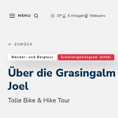
Table Of Content
Über die Grasingalm auf den Joel
Weitere Tourentipps
sr.skip-to.main-content
sr.skip-to.table-of-contents
sr.skip-to.main-navigation
MENU
19°
6 Anlagen
Webcams
ZURÜCK
Wander- und Bergtour
Schwierigkeitsgrad: mittel
Über die Grasingalm
Joel
Tolle Bike & Hike Tour