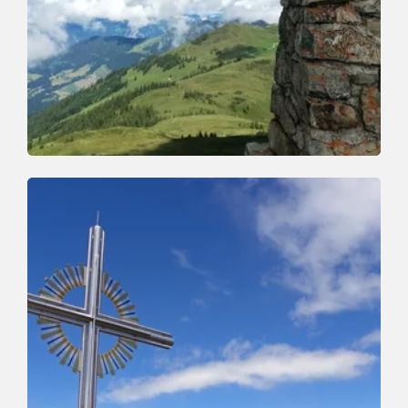
Wander- und Bergtour
Mittel
Schatzberg-Joel-Auffach
Länge
13.6 km
Dauer
5:00 h
Höhenmeter
401 hm
1307 hm