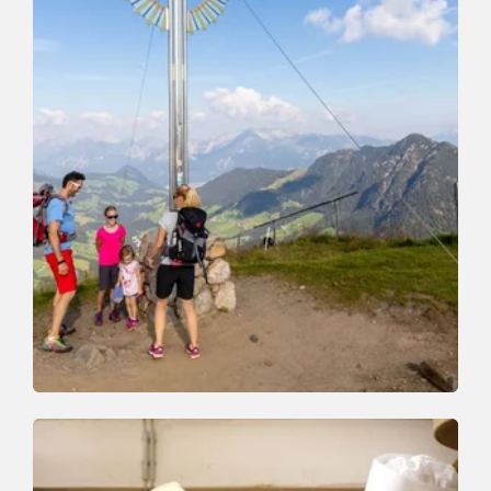
Wander- und Bergtour
Mittel
Schatzberg und Joel
Länge
7.3 km
Dauer
3:00 h
Höhenmeter
400 hm
400 hm