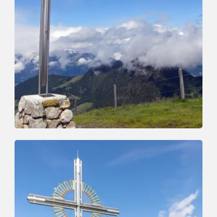
Wander- und Bergtour
Mittel
Schatzberg-Wurmhof-Schatzberg
Länge
5 km
Dauer
3:30 h
Höhenmeter
726 hm
709 hm