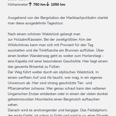
Höhenmeter
760 hm
1050 hm
Ausgehend von der Bergstation der Markbachjochbahn startet
man diese ausgedehnte Tagestour.
Nach einem schönen Waldstück gelangt man
zur Holzalm/Käsealm. Bei der zweitgrößten Alm der
Wildschönau kann man sich mit Proviant für den Tag
ausstatten und die Trinkflasche am Brunnen auffüllen. Über
einen breiten Wanderweg geht es weiter zum Horlerstiegl -
eine Kapelle mit einer besonderen Geschichte. Hier liegt einem
das gesamte Brixental zu Füßen.
Der Weg führt weiter durch ein idyllisches Waldstück. In
einem sanftem Auf und Ab taucht, wer mag, in ein eigenes
Universum ab. Hier sind streng geschützte Tier- und
Pflanzenarten zuhause. Wer genau schaut kann den seltenen
Ungarischen Enzian entdecken oder in einem der vielen dunkel
geheimnisvollen Moorteiche einen Bergmolch auftauchen
sehen.
Danach wird es anstrengender und bergiger. Das Feldalphorn,
der erste Gipfel, ist schon in Sicht und wird in ca. einer Stunde