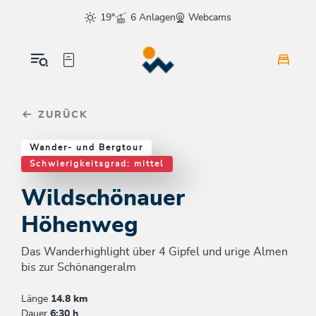
Table Of Content
Wildschönauer Höhenweg
Einkehrmöglichkeiten & Tipps
Weitere Tourentipps
sr.skip-to.main-content
sr.skip-to.table-of-contents
sr.skip-to.main-navigation
19°
6 Anlagen
Webcams
ZURÜCK
Wander- und Bergtour
Schwierigkeitsgrad: mittel
Wildschönauer
Höhenweg
Das Wanderhighlight über 4 Gipfel und urige Almen
bis zur Schönangeralm
Länge
14.8 km
Dauer
6:30 h