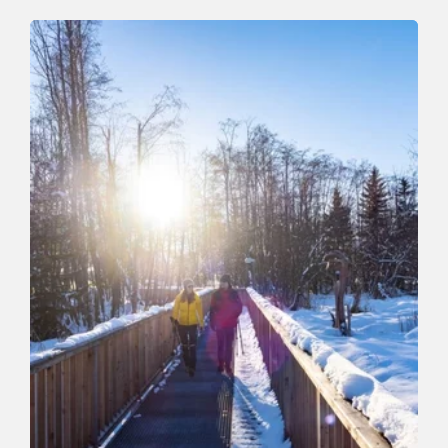
Winterwandern
Mittel
Markbachjoch - Niederau
Länge
10.5 km
Dauer
4:00 h
Höhenmeter
56 hm
676 hm