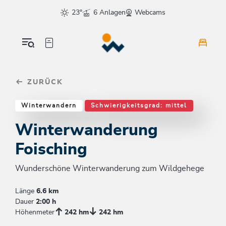
Table Of Content
Winterwanderung Foisching
Einkehrmöglichkeiten & Tipps
Weitere Tourentipps
sr.skip-to.main-content
sr.skip-to.table-of-contents
sr.skip-to.main-navigation
23°
6 Anlagen
Webcams
ZURÜCK
Winterwandern
Schwierigkeitsgrad: mittel
Winterwanderung
Foisching
Wunderschöne Winterwanderung zum Wildgehege
Länge
6.6 km
Dauer
2:00 h
Höhenmeter
242 hm
242 hm