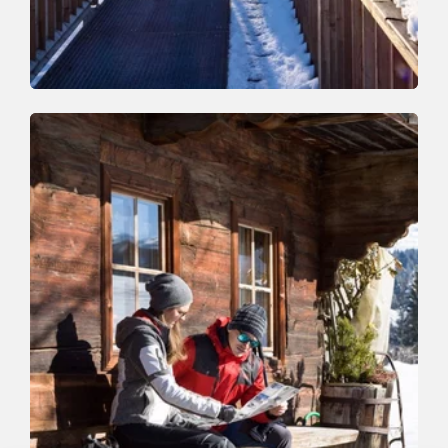
Winterwandern
Mittel
Niederau nach Auffach
Länge
8.2 km
Dauer
2:30 h
Höhenmeter
182 hm
165 hm