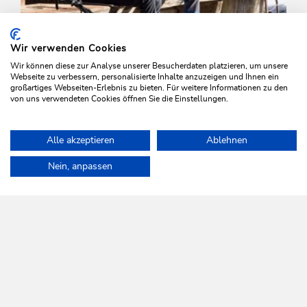
Wir verwenden Cookies
Wir können diese zur Analyse unserer Besucherdaten platzieren, um unsere
Webseite zu verbessern, personalisierte Inhalte anzuzeigen und Ihnen ein
großartiges Webseiten-Erlebnis zu bieten. Für weitere Informationen zu den
von uns verwendeten Cookies öffnen Sie die Einstellungen.
Winterwandern
Mittel
Alle akzeptieren
Ablehnen
Mühltal-Bernau-Koglmoos
Home
Urlaub planen & Buchen
Touren
Winterwanderung Fois
Nein, anpassen
Länge
5.3 km
Dauer
2:30 h
Höhenmeter
510 hm
510 hm
WILDSCHÖNAU
Da leb' ich auf.
NEWSLETTER
Mehr erfahren