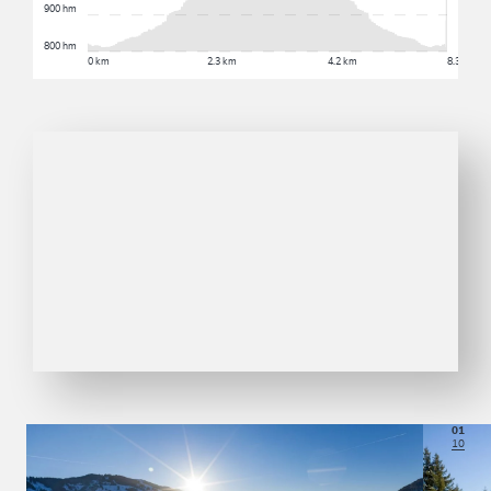
900 hm
800 hm
0 km
2.3 km
4.2 km
8.3 km
01
10