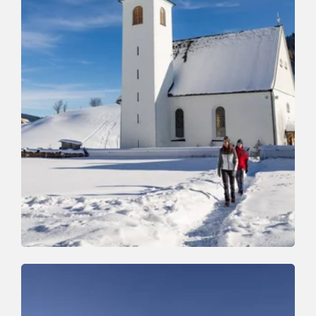
Winterwandern
Mittel
Thierbacher Kogel
Länge
5.5 km
Dauer
2:00 h
Höhenmeter
162 hm
164 hm