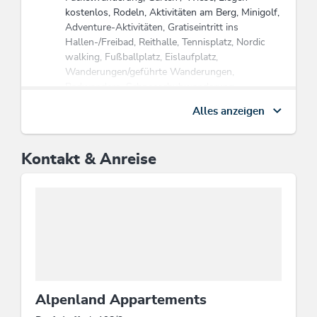
kostenlos, Rodeln, Aktivitäten am Berg, Minigolf,
Adventure-Aktivitäten, Gratiseintritt ins
Hallen-/Freibad, Reithalle, Tennisplatz, Nordic
walking, Fußballplatz, Eislaufplatz,
Wanderungen/geführte Wanderungen,
Radwandern, Schneeschuhwanderung,
Liegewiese, Paragliding, Pferdeschlittenfahrten,
Alles anzeigen
Tischtennis, Kutschenfahrten, Reiten, Reitplatz
Wassereinsparung
Kontakt & Anreise
Ausschließliche Verwendung von
wassersparenden Armaturen (z.B. intelligente
Duschen, Duschköpfe mit geringem Durchfluss),
Gäste können Handtücher mehrmals verwenden,
Ausschließliche Verwendung von
wassersparenden Toiletten (z.B. Toiletten mit
geringem Verbrauch, Toiletten mit
„Doppelspülung”)
Alpenland Appartements