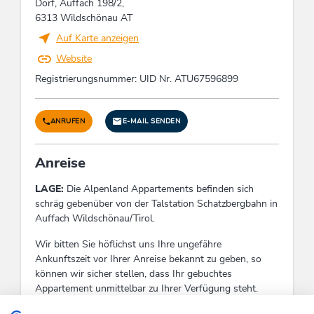
Betten & Zimmer
Dorf, Auffach 198/2,
6313 Wildschönau AT
Ferienwohnung / en: 4
Auf Karte anzeigen
Website
Einrichtungen Betrieb
Registrierungsnummer: UID Nr. ATU67596899
Gastgarten, Aufenthaltsraum Nichtraucher,
Haustiere nicht erlaubt, Heizung, Trockenraum,
Begrüßungsdrink, WiFi, Information über die
ANRUFEN
E-MAIL SENDEN
Gegend, Schuhtrockner, Wintergarten, Leseraum,
Fahrradabstellplatz, Brandschutzeinrichtungen,
Anreise
Familienfreundlich, Fernsehraum, Eigener Garten,
Kellerstüberl, Gartenmöbel, Skiabstellraum,
LAGE:
Die
Alpenland Appartements befinden sich
Nichtraucherbereich, Satelliten-TV,
schräg gebenüber von der Talstation Schatzbergbahn in
Aufenthaltsraum, Zimmer/App. mit Aussicht,
Auffach Wildschönau/Tirol.
Internetbenutzung gebührenfrei, Einstellplatz für
Fahrräder, Gemeinschaftsgarten, E-Bike
Wir bitten Sie höflichst uns Ihre ungefähre
Akkustation, Sonnenterrasse, Terrasse, PKW-
Ankunftszeit vor Ihrer Anreise bekannt zu geben, so
Parkplatz, Kachelofen
können wir sicher stellen, dass Ihr gebuchtes
Appartement unmittelbar zu Ihrer Verfügung steht.
Fremdsprachen