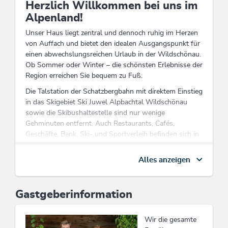
Herzlich Willkommen bei uns im
Alpenland!
Unser Haus liegt zentral und dennoch ruhig im Herzen
von Auffach und bietet den idealen Ausgangspunkt für
einen abwechslungsreichen Urlaub in der Wildschönau.
Ob Sommer oder Winter – die schönsten Erlebnisse der
Region erreichen Sie bequem zu Fuß.
Die Talstation der Schatzbergbahn mit direktem Einstieg
in das Skigebiet Ski Juwel Alpbachtal Wildschönau
sowie die Skibushaltestelle sind nur wenige
Gehminuten entfernt. Auch Restaurants, Cafés,
Geschäfte, Bank, Ski- und Sportverleih befinden sich in
unmittelbarer Nähe und sorgen für einen entspannten
Urlaub ohne lange Wege.
Alles anzeigen
Im Sommer laden zahlreiche Wander- und Spazierwege
direkt vor der Haustür dazu ein, die beeindruckende
Gastgeberinformation
Bergwelt der Wildschönau zu entdecken. Von
gemütlichen Almwanderungen bis hin zu
aussichtsreichen Gipfeltouren finden Natur- und
Wir die gesamte
Bergliebhaber hier beste Voraussetzungen für