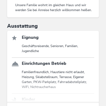
Unsere Familie wohnt im gleichen Haus und wir
Diese Unterkunft ist Mitglied von
Wildschönau Premium Card
werden Sie bei Anreise herzlich willkommen heißen.
Die Wildschönau Premium Card inkludiert
exklusiv die Sommer-Bergbahnen &
Wanderbus, Wanderungen,
Ausstattung
Kinderprogramm etc ...
Infos Premium Card
Eignung
Geschäftsreisende, Senioren, Familien,
Jugendliche
Einrichtungen Betrieb
Familienfreundlich, Haustiere nicht erlaubt,
Heizung, Skiabstellraum, Terrasse, Eigener
Garten, PKW-Parkplatz, Fahrradabstellplatz,
WiFi, Nichtraucherhaus
Kinder