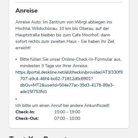
Links
Anreise
Homepage
Anreise Auto: Im Zentrum von Wörgl abbiegen ins
Hochtal Wildschönau. 10 km bis Oberau, auf der
Hauptstraße bleiben bis zum Cafe Moorhof, dann
Konditionen
sofort rechts zum zweiten Haus - Sie haben Ihr Ziel
erreicht!
Unsere Preise verstehen sich in EURO pro
Apartment und Tag exkl. Ortstaxe und
Bitte füllen Sie unser Online-Check-In-Formular aus,
Endreinigung.
mindesten 3 Tage vor Ihrer Anreise.
Alle Buchungen erfolgen gemäß den
https://portal.deskline.net/all/checkin/provider/AT3/330f9
„Allgemeinen Geschäftsbedingungen“ für die
707-e9c4-46f4-bc62-71812d0c8901?
Hotellerie.
dbOv=MT2&userId=504e77ac-39d3-4178-89e3-
Ortstaxe pro Person und Tag: EUR 3,50,– (ab
ade15f753fd1
15 Jahren).
Haustiere sind nicht erlaubt.
Ich bitte um einen Anruf bei andere Ankunftszeit!
Rauchen ist nicht gestattet.
Check-In:
15:00 - 19:00
Richtlinien für Schäden: Schäden, die während
Check-Out:
07:00 - 10:00
Ihres Aufenthalts aufgrund Ihres Verhaltens
entstehen, werden Ihnen in Rechnung gestellt.