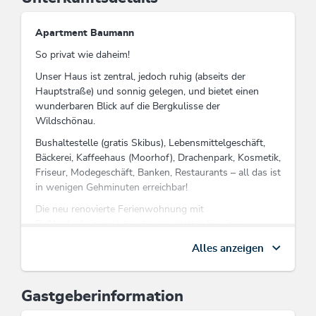
Apartment Baumann
So privat wie daheim!
Unser Haus ist zentral, jedoch ruhig (abseits der
Hauptstraße) und sonnig gelegen, und bietet einen
wunderbaren Blick auf die Bergkulisse der
Wildschönau.
Bushaltestelle (gratis Skibus), Lebensmittelgeschäft,
Bäckerei, Kaffeehaus (Moorhof), Drachenpark, Kosmetik,
Friseur, Modegeschäft, Banken, Restaurants – all das ist
in wenigen Gehminuten erreichbar!
Die neu renovierte Ferienwohnung mit
Fußbodenheizung ist gut ausgestattet für einen
angenehmen Aufenthalt für 2 – 5 Personen auf ca. 85
Alles anzeigen
m2 und großer Sonnenterrasse (30 m2) mit
Grillmöglichkeit im Garten (Sommer).
„Lass´ es dir nicht erzählen, erlebe es selbst!“
Gastgeberinformation
Wildschönau
erwartet Sie!