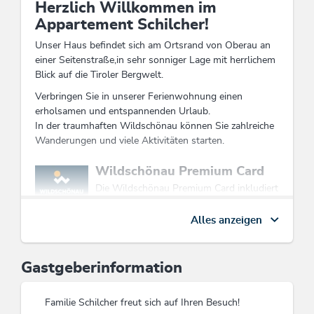
Herzlich Willkommen im
Appartement Schilcher!
Unser Haus befindet sich am Ortsrand von Oberau an
einer Seitenstraße,in sehr sonniger Lage mit herrlichem
Blick auf die Tiroler Bergwelt.
Verbringen Sie in unserer Ferienwohnung einen
erholsamen und entspannenden Urlaub.
In der traumhaften Wildschönau können Sie zahlreiche
Wanderungen und viele Aktivitäten starten.
Diese Unterkunft ist Mitglied von
Wildschönau Premium Card
Die Wildschönau Premium Card inkludiert
exklusiv die Sommer-Bergbahnen &
Wanderbus, Wanderungen,
Alles anzeigen
Kinderprogramm etc ...
Infos Premium Card
Gastgeberinformation
Familie Schilcher freut sich auf Ihren Besuch!