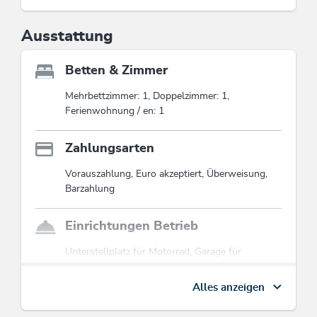
Ausstattung
Betten & Zimmer
Mehrbettzimmer: 1, Doppelzimmer: 1,
Ferienwohnung / en: 1
Zahlungsarten
Vorauszahlung, Euro akzeptiert, Überweisung,
Barzahlung
Einrichtungen Betrieb
Unterstellplatz für Motorrad, Garage für
Motorräder, Unterstellplatz für Auto, Terrasse,
Gartenmöbel, WiFi, Familienfreundlich,
Alles anzeigen
Internetbenutzung gebührenfrei, Satelliten-TV,
Einstellplatz für Fahrräder, Skiabstellraum