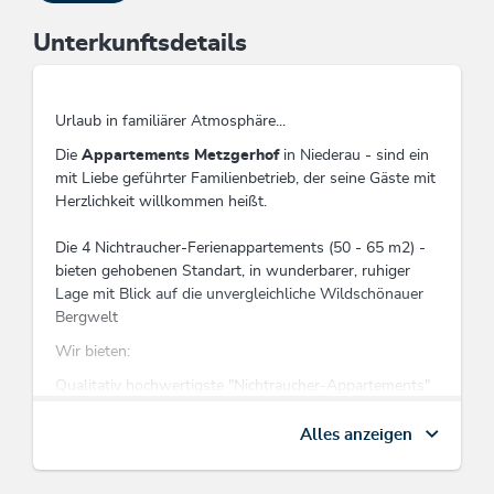
Unterkunftsdetails
Urlaub in familiärer Atmosphäre...
Die
Appartements Metzgerhof
in Niederau - sind ein
mit Liebe geführter Familienbetrieb, der seine Gäste mit
Herzlichkeit willkommen heißt.
Die 4 Nichtraucher-Ferienappartements (50 - 65 m2) -
bieten gehobenen Standart, in wunderbarer, ruhiger
Lage mit Blick auf die unvergleichliche Wildschönauer
Bergwelt
Wir bieten:
Qualitativ hochwertigste "Nichtraucher-Appartements"
mit SAT-TV, WLAN, Radio, Telefon, Geschirrspüler,
Mikro, Zimmersafe, Fön, Loggia bzw. Balkon oder
Alles anzeigen
Terrasse sowie schöner Garten mit Grillmöglichkeit,
Spielplatz