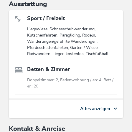
Ausstattung
2 Doppelzimmer und 1 Einzelzimmer (Nichtraucher) mit
DU/WC, Telefon, SAT-TV, WLAN, Radio, Zimmersafe,
Sport / Freizeit
Fön und Balkon
Liegewiese, Schneeschuhwanderung,
* Auf Anfrage: Kinderreisebett und Hochstuhl
Kutschenfahrten, Paragliding, Rodeln,
kostenlos
Wanderungen/geführte Wanderungen,
Pferdeschlittenfahrten, Garten / Wiese,
* Parkplätze
Radwandern, Liegen kostenlos, Tischfußball
* Restaurants in unmittelbarer Nähe
Betten & Zimmer
* Frühstücksbuffet bei Zimmerbelegung
Doppelzimmer: 2, Ferienwohnung / en: 4, Bett /
en: 20
* Brötchenservice, Frühstücksbuffet auch für
Gäste unserer Appartements möglich
Eignung
* Waschmaschinenbenützung gegen Aufpreis möglich
Alles anzeigen
Gruppen, Familien, Senioren, Geschäftsreisende,
* eigener Bio-Bauernhof mit dazugehörender Alm
Kinder, Nichtraucher
Kontakt & Anreise