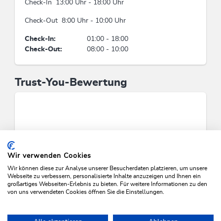
Check-In 13:00 Uhr - 18:00 Uhr
Lage
Check-Out 8:00 Uhr - 10:00 Uhr
Direkt an d. Ski-/ Wander-/ Bushaltestelle, Am
Check-In:
01:00 - 18:00
Wanderweg, Direkt an der Loipe, Wiesenlage,
Check-Out:
08:00 - 10:00
Wanderweg - Entfernung (m): 0, Ortsrand, Nähe
Bergbahn, Waldnähe, Ruhige Lage
Trust-You-Bewertung
Kinder
Kinderspielplatz, Kinderhochstuhl,
Kinderfreundlich, Gitterbett / Babybett,
Einrichtungen für Kinder, Kinderspielzimmer
Zahlungsarten
Wir verwenden Cookies
Wir können diese zur Analyse unserer Besucherdaten platzieren, um unsere
Barzahlung, Vorauszahlung, Überweisung
Webseite zu verbessern, personalisierte Inhalte anzuzeigen und Ihnen ein
großartiges Webseiten-Erlebnis zu bieten. Für weitere Informationen zu den
von uns verwendeten Cookies öffnen Sie die Einstellungen.
Betriebsart
VERFÜGBARKEITEN PRÜFEN
Zimmer mit Frühstück