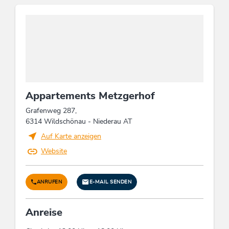
Einrichtungen Bauernhof
Diese Unterkunft ist Mitglied von
Wildschönau Premium Card
Die Wildschönau Premium Card inkludiert
Bienen, Milchprodukte & Käse, Honig,
exklusiv die Sommer-Bergbahnen &
Bioprodukte, Rinder, Wurst- und Fleischprodukte
Wanderbus, Wanderungen,
Kinderprogramm etc ...
Einrichtungen Betrieb
Infos Premium Card
Nichtraucherhaus, Grillplatz (mit Sitzbänken),
Eigener Garten, PKW-Parkplatz, Information
Appartements Metzgerhof
über die Gegend, Aufenthaltsraum Nichtraucher,
Spielraum, Zimmer/App. mit Aussicht,
Grafenweg 287,
Brandschutzeinrichtungen, Brötchenservice,
6314 Wildschönau - Niederau AT
Gemeinschaftsgarten, Einstellplatz für Fahrräder,
Auf Karte anzeigen
Gartenmöbel, Garage für Motorräder,
Website
Frühstücksraum, Skiabstellraum, Gästeküche,
Aufenthaltsraum, Hofeigene Produkte,
Sonnenterrasse, Gartengrill, Unterstellplatz für
ANRUFEN
E-MAIL SENDEN
Motorrad, Satelliten-TV, Gästekühlschrank,
Fernsehraum, Eigene Almhütte,
Internetbenutzung gebührenfrei, WiFi, Haustiere
Anreise
nicht erlaubt, Heizung, Schuhtrockner