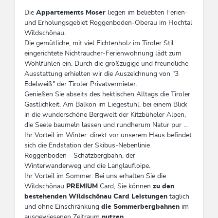
Die
Appartements Moser
liegen im beliebten Ferien-
und Erholungsgebiet Roggenboden-Oberau im Hochtal
Wildschönau.
Die gemütliche, mit viel Fichtenholz im Tiroler Stil
eingerichtete Nichtraucher-Ferienwohnung lädt zum
Wohlfühlen ein. Durch die großzügige und freundliche
Ausstattung erhielten wir die Auszeichnung von "3
Edelweiß" der Tiroler Privatvermieter.
Genießen Sie abseits des hektischen Alltags die Tiroler
Gastlichkeit. Am Balkon im Liegestuhl, bei einem Blick
in die wunderschöne Bergwelt der Kitzbüheler Alpen,
die Seele baumeln lassen und rundherum Natur pur ...
Ihr Vorteil im Winter: direkt vor unserem Haus befindet
sich die Endstation der Skibus-Nebenlinie
Roggenboden - Schatzbergbahn, der
Winterwanderweg und die Langlaufloipe.
Ihr Vorteil im Sommer: Bei uns erhalten Sie die
Wildschönau
PREMIUM
Card, Sie können
zu den
bestehenden Wildschönau Card
Leistungen
täglich
und ohne Einschränkung
die Sommerbergbahnen
im
ausgewiesenen Zeitraum
nutzen.