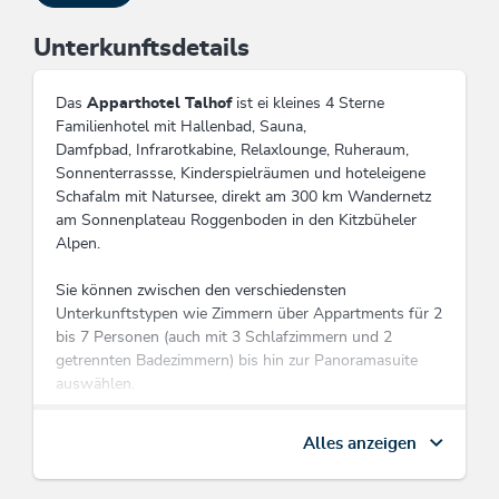
Unterkunftsdetails
Das
Apparthotel Talhof
ist ei kleines 4 Sterne
Familienhotel mit Hallenbad, Sauna,
Damfpbad, Infrarotkabine, Relaxlounge, Ruheraum,
Sonnenterrassse, Kinderspielräumen und hoteleigene
Schafalm mit Natursee, direkt am 300 km Wandernetz
am Sonnenplateau Roggenboden in den Kitzbüheler
Alpen.
Sie können zwischen den verschiedensten
Unterkunftstypen wie Zimmern über Appartments für 2
bis 7 Personen (auch mit 3 Schlafzimmern und 2
getrennten Badezimmern) bis hin zur Panoramasuite
auswählen.
Unsere Appartments sind mit oder ohne Frühstück
Alles anzeigen
oder Halbpension buchbar.