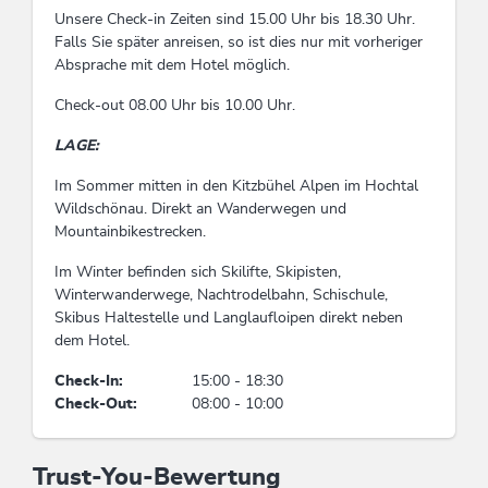
Wunsch, Glutenfreie Kost, Menüwahl möglich,
Unsere Check-in Zeiten sind 15.00 Uhr bis 18.30 Uhr.
Frühstück zubuchbar, Restaurant à la carte
Falls Sie später anreisen, so ist dies nur mit vorheriger
Absprache mit dem Hotel möglich.
Wellness
Check-out 08.00 Uhr bis 10.00 Uhr.
Wellnessbereich, Ruhe- / Relaxingraum, Dampf-
LAGE:
Aroma-Sauna, Hallenbad, Sauna
Im Sommer mitten in den Kitzbühel Alpen im Hochtal
Eignung
Wildschönau. Direkt an Wanderwegen und
Mountainbikestrecken.
Jugendliche, Rollstuhlfahrer, Senioren, Gruppen,
Nichtraucher, Familien, Geschäftsreisende,
Im Winter befinden sich Skilifte, Skipisten,
Kinder, Einzelreisende
Winterwanderwege, Nachtrodelbahn, Schischule,
Skibus Haltestelle und Langlaufloipen direkt neben
dem Hotel.
Nebenkosten
Check-In:
15:00 - 18:30
Nutzung Waschmaschine / Wäschetrockner: 0
Check-Out:
08:00 - 10:00
Kurse / Unterricht
Trust-You-Bewertung
Snowboardkurs, Skikurs