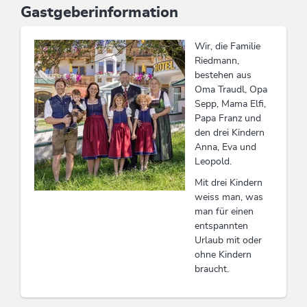
Gastgeberinformation
Ein Parkplatz in unserer Tiefgarage ist im Preis bereits
mit inbegriffen.
Wir, die Familie
Bei jeder Übernachtung im Sommer ist automatisch die
Riedmann,
Wildschönau Erlebnis Card mit vielen kostenlosen
bestehen aus
Leistungen wie 2 Gondelbahnen, geführte
Oma Traudl, Opa
Wanderungen, Museen, Freibad,
Sepp, Mama Elfi,
Kinderanimationsprogramm und vielem mehr inkludiert.
Papa Franz und
den drei Kindern
Alle Einrichtungen des Hotels sind ohne Stufen zu
Anna, Eva und
erreichen. Rollstuhlgerechte Zimmer und Appartments
Leopold.
auf Anfrage.
Mit drei Kindern
weiss man, was
Diese Unterkunft ist Mitglied von
Bett & Bike
man für einen
entspannten
Urlaub mit oder
Familiennest Partnerbetrieb
ohne Kindern
braucht.
Wildschönau Card
Die Wildschönau Card inkludiert