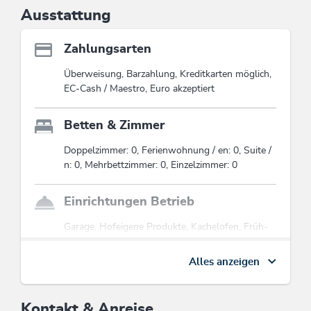
Ausstattung
Wanderbus, Freischwimmbad, geführte
Wanderungen etc.
Wildschönau Card
Zahlungsarten
Diese Unterkunft ist Mitglied von
Überweisung, Barzahlung, Kreditkarten möglich,
Barrierefrei
EC-Cash / Maestro, Euro akzeptiert
Betten & Zimmer
Doppelzimmer: 0, Ferienwohnung / en: 0, Suite /
n: 0, Mehrbettzimmer: 0, Einzelzimmer: 0
Einrichtungen Betrieb
Garage, Hofeigene Produkte, Kachelofen, Früh-
Frühstücksservice, Frühstücksservice,
Internetbenutzung gebührenfrei, Brötchenservice,
Alles anzeigen
Heizung, Waschmaschinenbenutzung mögl.,
Gartenmöbel, Eigene Almhütte, Haustiere
willkommen, Behindertenparkplatz,
Kontakt & Anreise