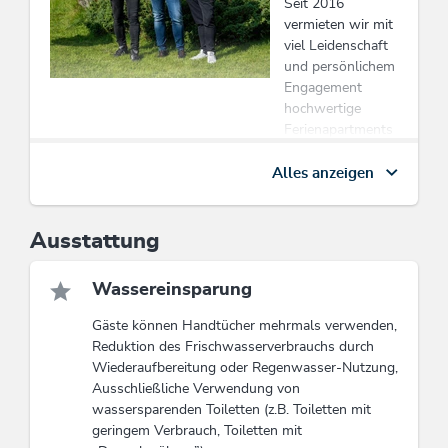
Seit 2016
vermieten wir mit
viel Leidenschaft
und persönlichem
Engagement
hochwertige
Ferienapartments
– stilvoll,
gemütlich und mit
Alles anzeigen
allem
ausgestattet, was
du für eine
Ausstattung
rundum
entspannte
Wassereinsparung
Auszeit brauchst.
Unser größtes
Gäste können Handtücher mehrmals verwenden,
Anliegen ist es,
Reduktion des Frischwasserverbrauchs durch
dir ein Zuhause
Wiederaufbereitung oder Regenwasser-Nutzung,
auf Zeit zu
Ausschließliche Verwendung von
schaffen, in dem
wassersparenden Toiletten (z.B. Toiletten mit
du dich vom
geringem Verbrauch, Toiletten mit
ersten Moment an