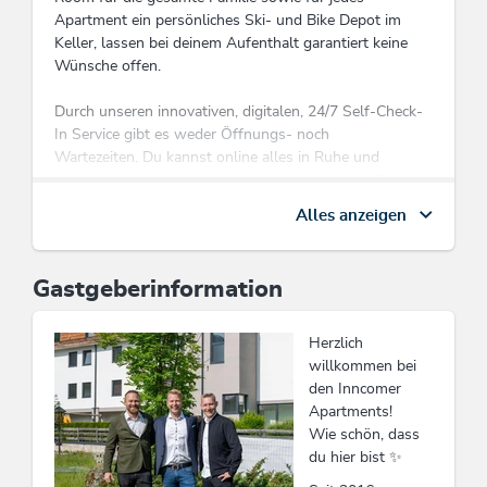
Apartment ein persönliches Ski- und Bike Depot im
Keller, lassen bei deinem Aufenthalt garantiert keine
Wünsche offen.
Durch unseren innovativen, digitalen, 24/7 Self-Check-
In Service gibt es weder Öffnungs- noch
Wartezeiten. Du kannst online alles in Ruhe und
entspannt von zuhause aus erledigen oder den Check-
in an unserem Self-Check-In Terminal in der Lobby
Alles anzeigen
durchführen. Anschließend genügt, dank unseres
Keyless-Entry Services, ein Swipe auf Ihrem
Smartphone, um sich Zutritt zu Ihrem Apartment und
Gastgeberinformation
allen anderen Bereichen zu verschaffen.
Herzlich
willkommen bei
Diese Unterkunft ist Mitglied von
Wildschönau Card
den Inncomer
Apartments!
Die Wildschönau Card inkludiert
Wie schön, dass
Wanderbus, Freischwimmbad, geführte
du hier bist ✨
Wanderungen etc.
Wildschönau Card