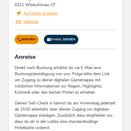
Unterstellplatz für Motorrad, Motorrad-
12/26 18
6311 Wildschönau AT
Parkplatz, Kurzaufenthalt willkommen,
Apartments
Familienangebot, Trockner-Benutzung, Lift /
Auf Karte anzeigen
Wir freuen uns
Aufzug, Satelliten-TV, Behindertengerecht
Website
schon sehr
darauf, dich bald
Lage
persönlich bei uns
ANRUFEN
E-MAIL SENDEN
begrüßen zu
Wanderweg - Entfernung (m): 150,
dürfen.
Romantisches Umfeld, Nähe Bergbahn, Am
Inncomer
Anreise
Wanderweg, Auf einer Anhöhe gelegen,
Apartments –
Waldnähe, Direkt an d. Ski-/ Wander-/
dein Zuhause auf
Direkt nach Buchung erhältst du via E-Mail eine
Bushaltestelle, Direkt am Radweg, Wiesenlage,
Zeit in Tirol.
Buchungsbestätigung von uns. Folge bitte dem Link
Zentrale Lage, Ortsrand, Wanderwege
um Zugang zu deiner digitalen Gästemappe mit
Entfernung (km), Ruhige Lage
nützlichen Informationen zur Region, Highlights,
Kulinarik oder den besten Pisten zu erhalten.
Reinigung
Deinen Self-Check in kannst du am Anreisetag jederzeit
Reinigungsmittel und -utensilien in
ab 15:00 ebenfalls über deinen Zugang zur digitalen
umweltfreundlichen Gebinden/Verpackungen,
Gästemappe erledigen. Zusätzlich dazu empfehlen wir ,
aus umweltfreundlichen Materialien, Gäste
dass du dir in der Lobby eine standardmäßige
können sich gegen die tägliche Reinigung der
Hotelkarte codierst.