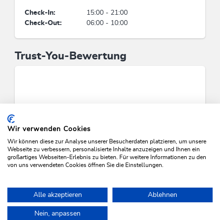
Wohneinheit entscheiden, Einsatz von
Reinigungsprodukten und -Materialien aus
Check-In:
15:00 - 21:00
umweltfreundlichen, natürlichen Bestandteilen
Check-Out:
06:00 - 10:00
ohne giftige Chemikalien
Trust-You-Bewertung
Energieeinsparung
Energieeffiziente Bauweise / nachhaltige Bau- &
Verbrauchsmaterialien, Strom zu 100 % aus
erneuerbaren Energien, Mindestens 80 % der
Beleuchtung wird durch energieeffiziente LED-
Lampen erzeugt, Alle Fenster sind doppelt
verglast, Minimierung Energieaufwand durch
Wir verwenden Cookies
Smart-Systeme wie Schlüsselkarte oder
Wir können diese zur Analyse unserer Besucherdaten platzieren, um unsere
Bewegungsmelder, Einsatz ausschließlich
Webseite zu verbessern, personalisierte Inhalte anzuzeigen und Ihnen ein
großartiges Webseiten-Erlebnis zu bieten. Für weitere Informationen zu den
elektrischer Geräte mit hohem Energieeffizienz-
von uns verwendeten Cookies öffnen Sie die Einstellungen.
Niveau
VERFÜGBARKEITEN PRÜFEN
Mensch & Kultur
Alle akzeptieren
Ablehnen
Zahlung fairer Löhne und Grundgehälter über
Nein, anpassen