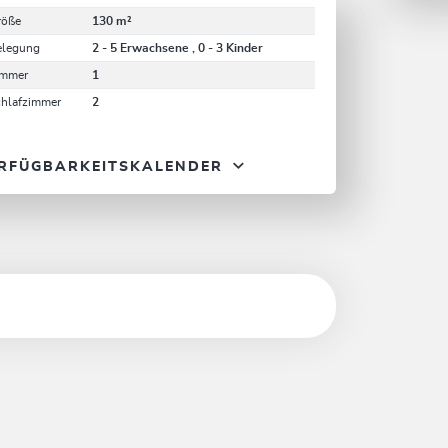
röße
130 m²
elegung
2 - 5 Erwachsene , 0 - 3 Kinder
immer
1
chlafzimmer
2
RFÜGBARKEITSKALENDER