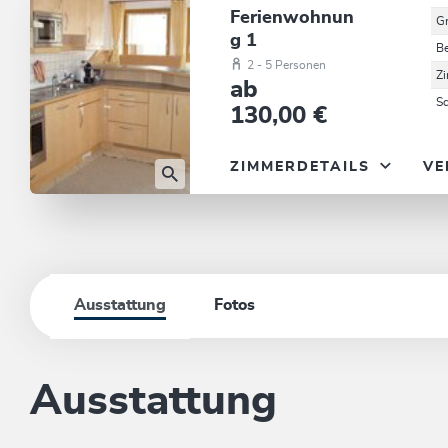
Ferienwohnun
G
g 1
B
2 - 5 Personen
Z
ab
S
130,00 €
ZIMMERDETAILS
VE
Ausstattung
Fotos
Ausstattung