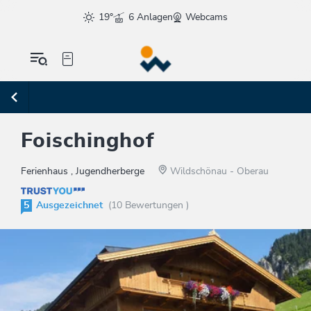
19°
6 Anlagen
Webcams
Foischinghof
Ferienhaus , Jugendherberge
Wildschönau - Oberau
5
Ausgezeichnet
(10 Bewertungen )