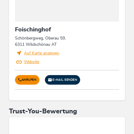
unvergessliche gemeinsame Tage.
Diese Unterkunft ist Mitglied von
Wildschönau Card
Die Wildschönau Card inkludiert
Foischinghof
Wanderbus, Freischwimmbad, geführte
Wanderungen etc.
Schönbergweg, Oberau 59,
Wildschönau Card
6311 Wildschönau AT
Auf Karte anzeigen
Website
ANRUFEN
E-MAIL SENDEN
Trust-You-Bewertung