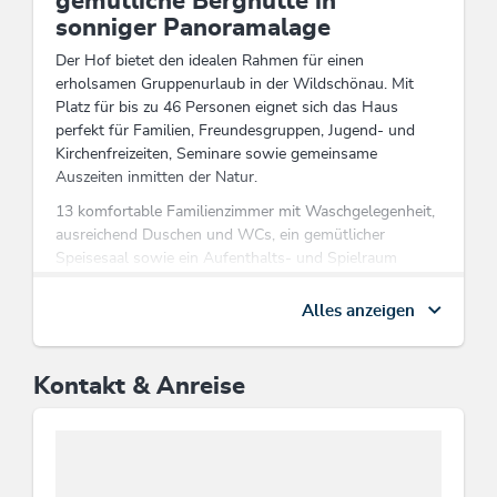
gemütliche Berghütte in
sonniger Panoramalage
Der Hof bietet den idealen Rahmen für einen
erholsamen Gruppenurlaub in der Wildschönau. Mit
Platz für bis zu 46 Personen eignet sich das Haus
perfekt für Familien, Freundesgruppen, Jugend- und
Kirchenfreizeiten, Seminare sowie gemeinsame
Auszeiten inmitten der Natur.
13 komfortable Familienzimmer mit Waschgelegenheit,
ausreichend Duschen und WCs, ein gemütlicher
Speisesaal sowie ein Aufenthalts- und Spielraum
sorgen für einen angenehmen Aufenthalt.
Alles anzeigen
Rund um den Foischinghof laden eine Grillhütte mit
Lagerfeuerstelle, ein Spielplatz mit Trampolin,
Schaukeln und Rutsche sowie ein kleiner Fußballplatz
Kontakt & Anreise
zu gemeinsamen Aktivitäten im Freien ein. Auch bei
schlechtem Wetter kommt keine Langeweile auf – die
Spielscheune bietet viel Platz zum Spielen und Toben.
Wer Ruhe, Natur und eine herzliche Atmosphäre
schätzt, findet am Foischinghof den perfekten Ort für