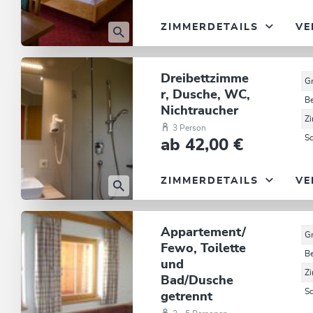
ZIMMERDETAILS
VE
Dreibettzimme
G
r, Dusche, WC,
B
Nichtraucher
Z
3 Person
S
ab 42,00 €
ZIMMERDETAILS
VE
Appartement/
G
Fewo, Toilette
B
und
Z
Bad/Dusche
S
getrennt