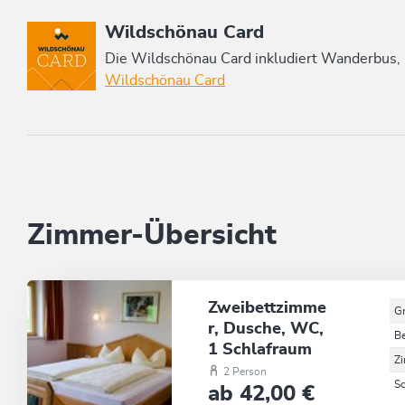
Diese Unterkunft ist Mitglied von
Wildschönau Card
Die Wildschönau Card inkludiert Wanderbus,
Wildschönau Card
Zimmer-Übersicht
Zweibettzimme
G
r, Dusche, WC,
B
1 Schlafraum
Z
2 Person
S
ab 42,00 €