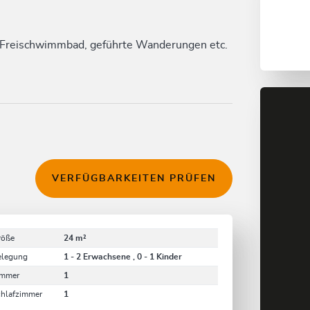
 Freischwimmbad, geführte Wanderungen etc.
VERFÜGBARKEITEN PRÜFEN
röße
24 m²
elegung
1 - 2 Erwachsene , 0 - 1 Kinder
immer
1
chlafzimmer
1