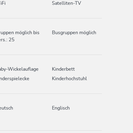
iFi
Satelliten-TV
uppen möglich bis
Busgruppen möglich
rs.: 25
by-Wickelauflage
Kinderbett
nderspielecke
Kinderhochstuhl
eutsch
Englisch