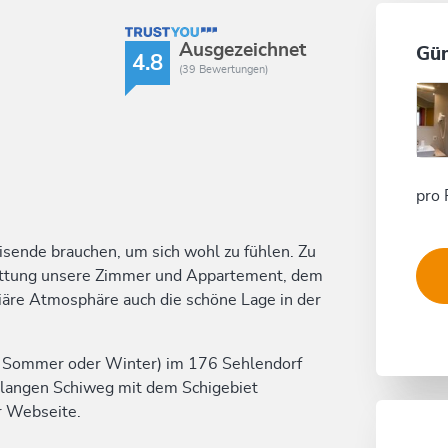
TrustYou Rating
Ausgezeichnet
Gün
4.8
(39 Bewertungen)
pro 
eisende brauchen, um sich wohl zu fühlen. Zu
attung unsere Zimmer und Appartement, dem
iäre Atmosphäre auch die schöne Lage in der
ob Sommer oder Winter) im 176 Sehlendorf
 langen Schiweg mit dem Schigebiet
r Webseite.