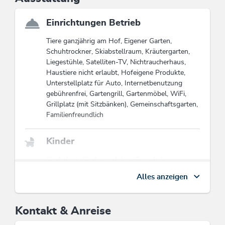
Wir freuen uns auf Ihren Besuch!
Diese Unterkunft ist Mitglied von
Wildschönau Card
Einrichtungen Betrieb
Die Wildschönau Card inkludiert
Tiere ganzjährig am Hof, Eigener Garten,
Wanderbus, Freischwimmbad, geführte
Schuhtrockner, Skiabstellraum, Kräutergarten,
Wanderungen etc.
Liegestühle, Satelliten-TV, Nichtraucherhaus,
Wildschönau Card
Haustiere nicht erlaubt, Hofeigene Produkte,
Unterstellplatz für Auto, Internetbenutzung
Urlaub am Bauernhof
gebührenfrei, Gartengrill, Gartenmöbel, WiFi,
Grillplatz (mit Sitzbänken), Gemeinschaftsgarten,
Familienfreundlich
Kinder
Kinderbett, Kinderspielplatz, Streichelzoo,
Kinderfreundlich, Kinderhochstuhl, Gitterbett /
Alles anzeigen
Babybett, Sandkasten, Spiele für drinnen
Mobilität
Kontakt & Anreise