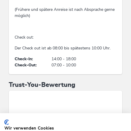
(Frühere und spätere Anreise ist nach Absprache gerne
Eignung
möglich)
Senioren, Singles, Kinder, Jugendliche, Familien
Check out:
Lage
Der Check out ist ab 08:00 bis spätestens 10:00 Uhr.
Wiesenlage, Ruhige Lage, Nähe Bergbahn,
Berglage, Am Wanderweg, Alleinlage, Waldnähe
Check-In:
14:00 - 18:00
Check-Out:
07:00 - 10:00
Wassereinsparung
Gäste können Handtücher mehrmals verwenden
Trust-You-Bewertung
Betten & Zimmer
Ferienwohnung / en: 3
Links
Wir verwenden Cookies