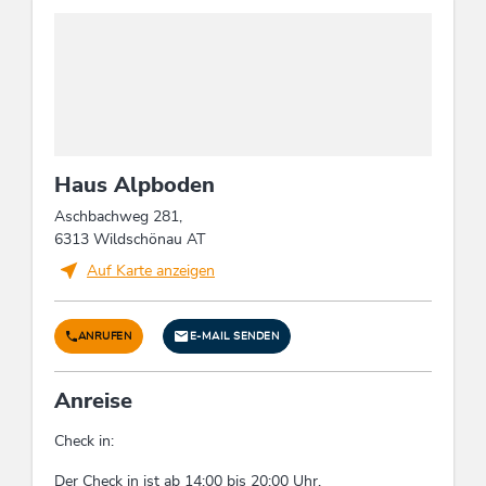
Fahrradparkplätze
Fremdsprachen
Englisch, Deutsch
Einrichtungen Bauernhof
Haus Alpboden
Ziegen, Hasen, Schafe
Aschbachweg 281,
6313 Wildschönau AT
Abfallvermeidung & Mülltrennung
Auf Karte anzeigen
Kein Einsatz von Plastik bei Strohhalmen,
Bechern, Flaschen, Geschirr und -besteck,
Rührstäbchen und Deko-Elementen, Vermeidung
ANRUFEN
E-MAIL SENDEN
von Einwegverpackungen, Mülltrennung /
Recyclingtonnen
Anreise
Sport / Freizeit
Check in:
Liegewiese, Garten / Wiese
Der Check in ist ab 14:00 bis 20:00 Uhr.