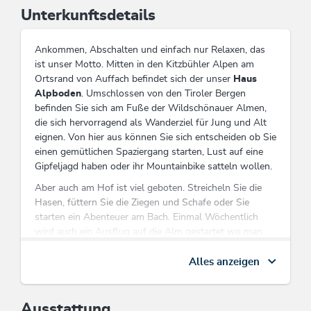
Unterkunftsdetails
Ankommen, Abschalten und einfach nur Relaxen, das
ist unser Motto. Mitten in den Kitzbühler Alpen am
Ortsrand von Auffach befindet sich der unser
Haus
Alpboden
. Umschlossen von den Tiroler Bergen
befinden Sie sich am Fuße der Wildschönauer Almen,
die sich hervorragend als Wanderziel für Jung und Alt
eignen. Von hier aus können Sie sich entscheiden ob Sie
einen gemütlichen Spaziergang starten, Lust auf eine
Gipfeljagd haben oder ihr Mountainbike satteln wollen.
Aber auch am Hof ist viel geboten. Streicheln Sie die
Hasen, füttern Sie die Ziegen und Schafe oder Sie
starten ein Abenteuer am Bach. Einmal Wöchentlich
wird auch ein Ausflug auf die Alm gestartet wo man
live erleben kann wie die Schweine gefüttert und die
Kühe gemolken werden. Auch eine kleine Verkostung
Alles anzeigen
darf nicht fehlen aber es gibt auch andere interessant
Erlebnisse.
Ausstattung