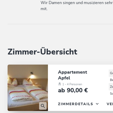
​Wir Damen singen und musizieren sehr g
mit.
Zimmer-Übersicht
Appartement
G
Apfel
B
1 - 4 Personen
Z
ab 90,00 €
S
ZIMMERDETAILS
VE