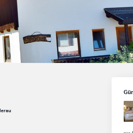
Gün
derau