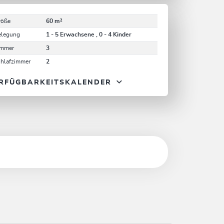
röße
60 m²
elegung
1 - 5 Erwachsene , 0 - 4 Kinder
immer
3
chlafzimmer
2
RFÜGBARKEITSKALENDER