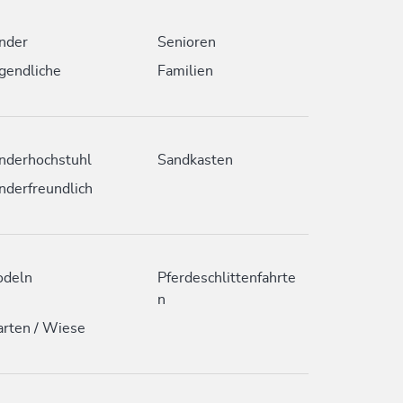
nder
Senioren
gendliche
Familien
nderhochstuhl
Sandkasten
nderfreundlich
odeln
Pferdeschlittenfahrte
n
rten / Wiese