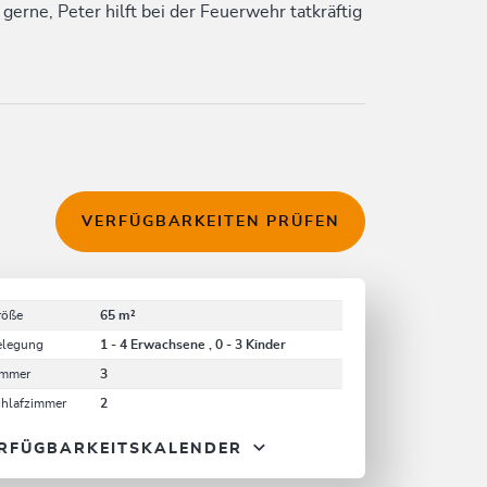
erne, Peter hilft bei der Feuerwehr tatkräftig
VERFÜGBARKEITEN PRÜFEN
röße
65 m²
elegung
1 - 4 Erwachsene , 0 - 3 Kinder
immer
3
chlafzimmer
2
RFÜGBARKEITSKALENDER