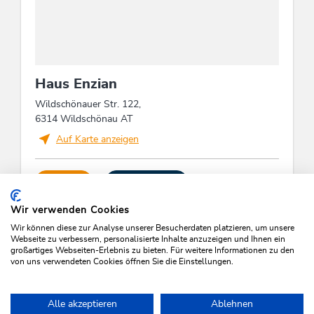
Wassereinsparung
Gäste können Handtücher mehrmals verwenden,
Ausschließliche Verwendung von
Haus Enzian
wassersparenden Armaturen (z.B. intelligente
Duschen, Duschköpfe mit geringem Durchfluss)
Wildschönauer Str. 122,
6314 Wildschönau AT
Auf Karte anzeigen
Fremdsprachen
Deutsch, Niederländisch, Englisch
ANRUFEN
E-MAIL SENDEN
Verpflegung
Wir verwenden Cookies
Wir können diese zur Analyse unserer Besucherdaten platzieren, um unsere
Hausmannskost, Internationale Küche, Frühstück
Webseite zu verbessern, personalisierte Inhalte anzuzeigen und Ihnen ein
zubuchbar, Halbpension auf Anfrage,
großartiges Webseiten-Erlebnis zu bieten. Für weitere Informationen zu den
Frühstücksbuffet
von uns verwendeten Cookies öffnen Sie die Einstellungen.
VERFÜGBARKEITEN PRÜFEN
Einrichtungen Betrieb
Alle akzeptieren
Ablehnen