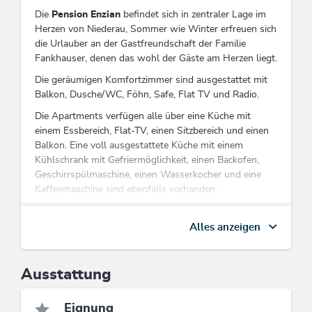
Die
Pension Enzian
befindet sich in zentraler Lage im
Herzen von Niederau, Sommer wie Winter erfreuen sich
die Urlauber an der Gastfreundschaft der Familie
Fankhauser, denen das wohl der Gäste am Herzen liegt.
Die geräumigen Komfortzimmer sind ausgestattet mit
Balkon, Dusche/WC, Föhn, Safe, Flat TV und Radio.
Die Apartments verfügen alle über eine Küche mit
einem Essbereich, Flat-TV, einen Sitzbereich und einen
Balkon. Eine voll ausgestattete Küche mit einem
Kühlschrank mit Gefriermöglichkeit, einen Backofen,
Geschirrspülmaschine, einen Wasserkocher und eine
Kaffeemaschine sind ebenfalls vorhanden.
Unsere Ferienwohnungen sind ausgestattet mit Radio,
Safe, Bettwäsche, Geschirrtücher, Handtücher und
Alles anzeigen
Föhn.
Das Haus verfügt über 3 Appartements, 6 Doppel und
Ausstattung
2 Familienzimmer in verschiedenen Größen die platz
bieten für 2 bis 6 Personen.
Eignung