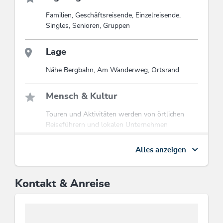
Nur wenige Schritte entfernt erwartet Sie der
kostenfreie Ski und Wanderbus, der Sie zu nahe
Familien, Geschäftsreisende, Einzelreisende,
gelegenen Pisten und Wanderwege bringt, die nur 100
Singles, Senioren, Gruppen
Meter vom Haus entfernt enden.
Kostenlose Parkplätze stehen zur Verfügung.
Lage
erleben Sie Komfort und Herzliche Gastfreundschaft im
Nähe Bergbahn, Am Wanderweg, Ortsrand
Haus Enzian.
Diese Unterkunft ist Mitglied von
Wildschönau Card
Mensch & Kultur
Die Wildschönau Card inkludiert
Touren und Aktivitäten werden von örtlichen
Wanderbus, Freischwimmbad, geführte
Reiseführern und lokalen Unternehmen
Wanderungen etc.
angeboten, Flexible Beschäftigungsmodelle zur
Wildschönau Card
Fachkräfte- und Stammpersonal-Bindung,
Alles anzeigen
Einsatz regionaler Firmen, Handwerker,
Zulieferer ausschließlich, Zahlung fairer Löhne
und Grundgehälter über Mindestlohn
Kontakt & Anreise
Wellness
Sauna, Infrarotkabine