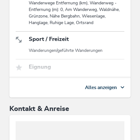
Wanderwege Entfernung (km), Wanderweg -
Erkunden Sie die Region mit einer Wanderung,einem
Entfernung (m): 0, Am Wanderweg, Waldnähe,
Besuch einer Bergwelt - Erlebniswelt oder einer
Grünzone, Nähe Bergbahn, Wiesenlage,
Mountain bezw. E-Bike Runde inklusive Single trail-
Hanglage, Ruhige Lage, Ortsrand
Erlebnis.
Mit der Wildschönau Card erhalten Sie einen
Sport / Freizeit
reduzierten Preis laut Preisliste.
Wanderungen/geführte Wanderungen
Diese Unterkunft ist Mitglied von
Wildschönau Card
Die Wildschönau Card inkludiert
Eignung
Wanderbus, Freischwimmbad, geführte
Wanderungen etc.
Senioren, Familien
Wildschönau Card
Alles anzeigen
Zahlungsarten
Überweisung, Vorauszahlung, Barzahlung
Kontakt & Anreise
Abfallvermeidung & Mülltrennung
Mülltrennung / Recyclingtonnen