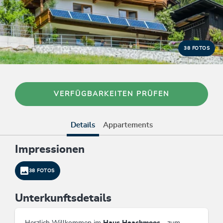
38 FOTOS
VERFÜGBARKEITEN PRÜFEN
Details
Appartements
Impressionen
38 FOTOS
Unterkunftsdetails
Herzlich Willkommen im
Haus Heachmoos
- zum