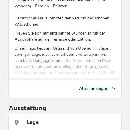
Wandern - Erholen - Relaxen
Gemütliches Haus inmitten der Natur in der schönen
Wildschönau.
Freuen Sie sich auf entspannte Stunden in ruhiger
Atmosphäre auf der Terrasse oder Balkon.
Unser Haus liegt am Ortsrand von Oberau in ruhiger,
sonniger Lage, ideal zum Erholen und Entspannen.
Durch die Hanglage können Sie einen herrlichen Blick
über das Tal und auf die umliegenden Berge genießen.
Freischwimmbad und Tennisanlage sind in der Nähe (10
Gehminuten)
Einstieg in die Langlaufloipe ist 10 Gehminuten
Alles anzeigen
entfernt.
Sie erhalten die Wildschönau Card bereits vor Ihrer
Ausstattung
Ankunft digital auf Ihr Mobiltelefon.
Besuchen Sie die Website der Kitzbühler Alpen
Lage
Sommercard.