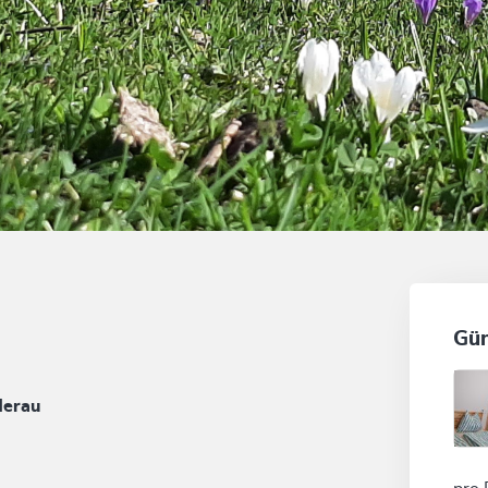
Gün
derau