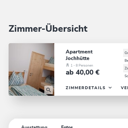
Zimmer-Übersicht
Apartment
G
Jochhütte
B
1 - 8 Personen
Z
ab 40,00 €
S
ZIMMERDETAILS
VE
Ausstattung
Fotos