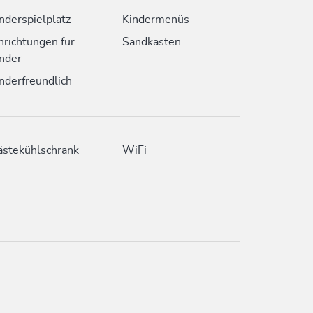
nderspielplatz
Kindermenüs
nrichtungen für
Sandkasten
nder
nderfreundlich
stekühlschrank
WiFi