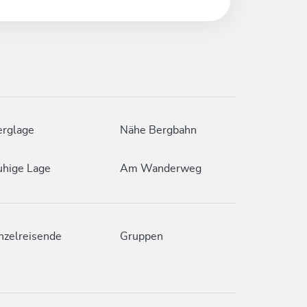
erglage
Nähe Bergbahn
hige Lage
Am Wanderweg
nzelreisende
Gruppen