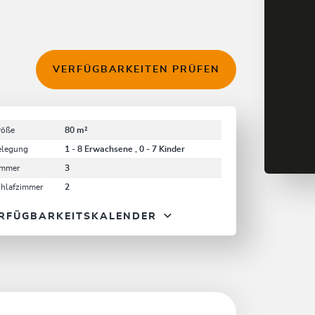
VERFÜGBARKEITEN PRÜFEN
röße
80 m²
elegung
1 - 8 Erwachsene , 0 - 7 Kinder
immer
3
chlafzimmer
2
RFÜGBARKEITSKALENDER