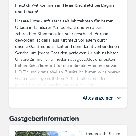
Herzlich Willkommen im
Haus Kirchfeld
bei Dagmar
und Johann!
Unsere Unterkunft steht seit Jahrzehnten für besten
Urlaub in familiärer Atmosphäre und wird bei
zahlreichen Stammgästen sehr geschätzt. Bekannt
geworden ist das Haus Kirchfeld vor allem durch
unsere Gastfreundlichkeit und dem damit verbundenen
Service, um jedem Gast den perfekten Urlaub zu bieten.
Unsere Zimmer sind modern ausgestattet und bieten
hohen Schlafkomfort für die optimale Erholung sowie
HD TV und gratis W-Lan. Zusätzlich bieten wir unseren
Gästen einen gemütlichen Aufenthaltsraum, der
jederzeit genutzt werden kann für geselliges
zusammensitzen. Sehr geschätzt wird auch das im Preis
bereits inkludierte reichhaltige Frühstück mit regionalen
Alles anzeigen
Lebensmitteln aus dem Hochtal der Wildschönau für
einen gesunden Start in den schönen Urlaubstag.
Gastgeberinformation
1 od. 3 Bettzimmer auf Anfrage!
Diese Unterkunft ist Mitglied von
Wildschönau Card
freuen sich, Sie im