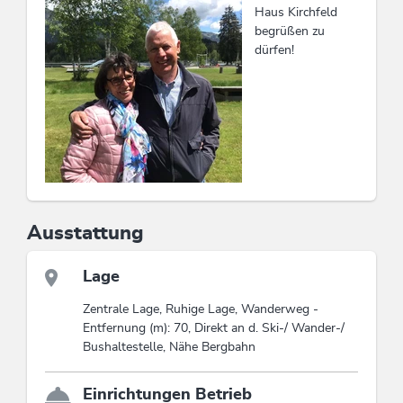
Haus Kirchfeld
Die Wildschönau Card inkludiert
begrüßen zu
Wanderbus, Freischwimmbad, geführte
dürfen!
Wanderungen etc.
Wildschönau Card
Ausstattung
Lage
Zentrale Lage, Ruhige Lage, Wanderweg -
Entfernung (m): 70, Direkt an d. Ski-/ Wander-/
Bushaltestelle, Nähe Bergbahn
Einrichtungen Betrieb