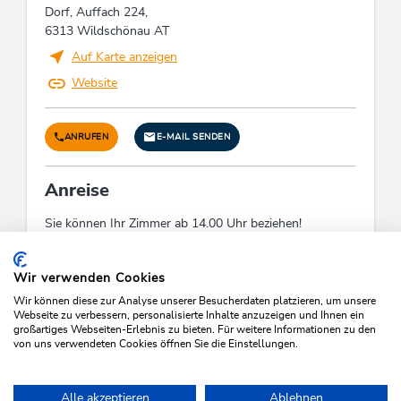
Dorf, Auffach 224,
Verpflegung
6313 Wildschönau AT
Frühstück
Auf Karte anzeigen
Website
Zahlungsarten
Vorauszahlung, Überweisung, Euro akzeptiert,
ANRUFEN
E-MAIL SENDEN
Barzahlung
Anreise
Fremdsprachen
Sie können Ihr Zimmer ab 14.00 Uhr beziehen!
Englisch, Deutsch
Check-In:
14:00 - 20:00
Betten & Zimmer
Check-Out:
08:00 - 10:00
Wir verwenden Cookies
Wir können diese zur Analyse unserer Besucherdaten platzieren, um unsere
Doppelzimmer: 4
Webseite zu verbessern, personalisierte Inhalte anzuzeigen und Ihnen ein
großartiges Webseiten-Erlebnis zu bieten. Für weitere Informationen zu den
von uns verwendeten Cookies öffnen Sie die Einstellungen.
Links
VERFÜGBARKEITEN PRÜFEN
Hompage
Alle akzeptieren
Ablehnen