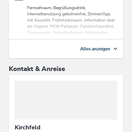
Fernsehraum, Begrüßungsdrink,
Internetbenutzung gebührenfrei, Zimmer/App.
mit Aussicht, Frühstücksraum, Information über
die Gegend, PKW-Parkplatz, Familienfreundlich,
Trockenraum, Aufenthaltsraum Nichtraucher,
Skiabstellraum, Kurzaufenthalt willkommen,
Einstellplatz für Fahrräder, Heizung,
Alles anzeigen
Gästekühlschrank, Nichtraucherhaus, Motorrad-
Parkplatz, Aufenthaltsraum, Haustiere nicht
erlaubt, WiFi
Kontakt & Anreise
Betriebsart
Zimmer mit Frühstück
Eignung
Familien, Geschäftsreisende, Einzelreisende,
Jugendliche, Senioren, Singles, Nichtraucher
Kirchfeld