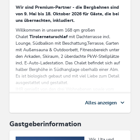
Wir sind Premium-Partner - die Bergbahnen sind
von 9. Mai bis 18. Oktober 2026 für Gäste, die bei
uns übernachten, inkludiert.
Willkommen in unserem 168 qm großen
Chalet
Tirolernaturschlaf
mit Dachterrasse incl.
Lounge, Südbalkon mit Beschattung,Terrasse, Garten
mit Außensauna & Outdoorbett, Fitnessbereich unter
den Arkaden, Skiraum, 2 überdachte PkW-Stellplätze
incl. E-Auto-Ladestation. Das Chalet befindet sich auf
halber Berghöhe in Südhanglage oberhalb einer Alm.
Es ist biologisch gebaut und mit viel Liebe zum Detail
ausgestattet und gestaltet.
IHR genießt von den drei Wohnebenen sowie vom
Garten einen traumhaften Blick in die Berge und über
den Ort.
Alles anzeigen
IHR kommt in das außergewöhnliche Urlaubsdomizil
von den überdachten Parkplätzen durch die separate
Haustür, den Flur, einem kleinen Schlafzimmer
Gastgeberinformation
(160/200 cm Bett) zur geräumigen Wohnküche mit
angrenzendem Balkon incl. Tischgruppe. Auf gleicher
Wir, Uta und