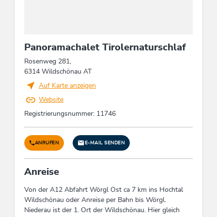
Paragliding, Rodeln, Beach-Volleyball, Live-
Musik, Gratiseintritt ins Hallen-/Freibad,
Fitnessgerät, Radwandern, Badminton,
Ermäßigter Eintritt ins Hallen-/Freibad,
Panoramachalet Tirolernaturschlaf
Eislaufplatz, Minigolf, Liegen kostenlos,
Möglichkeit zum Fischen, Kutschenfahrten,
Rosenweg 281,
Fitnessprogramm, Tennis, Basketball,
6314 Wildschönau AT
Indoorspiele, Eisstockbahn, Reiten, Boccia,
Auf Karte anzeigen
Schirmbar, Aktivitäten am Berg, Tennisplatz,
Schneeschuhwanderung, Pferdeschlittenfahrten,
Website
Fischteich, Nordic walking, Skilehrer / Tourguide,
Registrierungsnummer: 11746
Liegewiese, Golf
Energieeinsparung
ANRUFEN
E-MAIL SENDEN
Energieeffiziente Bauweise / nachhaltige Bau- &
Anreise
Verbrauchsmaterialien, Einsatz ausschließlich
elektrischer Geräte mit hohem Energieeffizienz-
Von der A12 Abfahrt Wörgl Ost ca 7 km ins Hochtal
Niveau, Alle Fenster sind doppelt verglast,
Wildschönau oder Anreise per Bahn bis Wörgl.
Mindestens 80 % der Beleuchtung wird durch
Niederau ist der 1. Ort der Wildschönau. Hier gleich
energieeffiziente LED-Lampen erzeugt, Einsatz