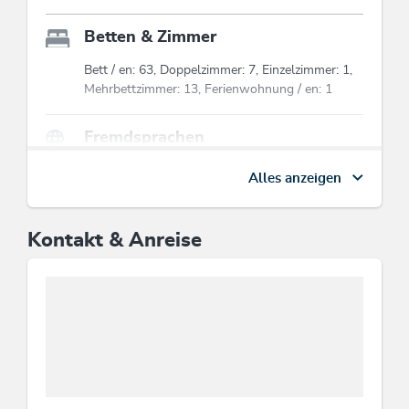
Betten & Zimmer
Bett / en: 63, Doppelzimmer: 7, Einzelzimmer: 1,
Mehrbettzimmer: 13, Ferienwohnung / en: 1
Fremdsprachen
Französisch, Englisch, Deutsch
Alles anzeigen
Lage
Kontakt & Anreise
Romantisches Umfeld, Direkt an der Loipe,
Wanderweg - Entfernung (m): 0, Am
Wanderweg, Waldnähe, Wiesenlage, Direkt an d.
Ski-/ Wander-/ Bushaltestelle
Eignung
Gruppen, Singles, Geschäftsreisende,