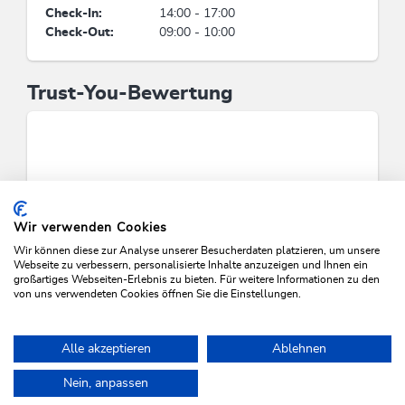
Check-In:
14:00 - 17:00
Pferde, Andere Tiere, Blumen, Katzen, Wein &
Check-Out:
09:00 - 10:00
Spirituosen
Kinder
Trust-You-Bewertung
Kinderspielplatz, Kinderhochstuhl, Kinderbett,
Kinderfreundlich, Kinderermäßigung,
Kinderspielecke
Tagung / Kongress
Wir verwenden Cookies
Nichtraucher-Tagungsraum, WiFi,
Wir können diese zur Analyse unserer Besucherdaten platzieren, um unsere
Konferenzzimmer, Fotokopierer, Flat-Screen,
Webseite zu verbessern, personalisierte Inhalte anzuzeigen und Ihnen ein
Tagungs-/Seminarräume Anzahl: 3, Telefaxgerät
großartiges Webseiten-Erlebnis zu bieten. Für weitere Informationen zu den
von uns verwendeten Cookies öffnen Sie die Einstellungen.
VERFÜGBARKEITEN PRÜFEN
Zahlungsarten
Alle akzeptieren
Ablehnen
Vorauszahlung, Barzahlung, Überweisung, EC-
Cash / Maestro
Nein, anpassen