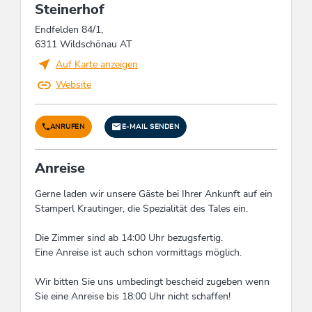
Jugendliche, Nichtraucher, Adults only, Senioren,
Steinerhof
Kinder, Familien
Endfelden 84/1,
6311 Wildschönau AT
Einrichtungen Betrieb
Auf Karte anzeigen
Motorrad-Parkplatz, Information über die
Website
Gegend, Fernsehraum, Kräutergarten,
Gruppenunterkunft, Sonnenterrasse,
Brandschutzeinrichtungen, Zimmer/App. mit
ANRUFEN
E-MAIL SENDEN
Aussicht, Historisches Gebäude, Spielraum,
Grillabende, Terrassen- / Gartenrestaurant,
Frühstücksraum, Gruppenarrangements,
Anreise
Internetbenutzung gebührenfrei, Gastgarten,
Begrüßungsdrink, Trockenraum, WiFi, Gay-
Gerne laden wir unsere Gäste bei Ihrer Ankunft auf ein
freundlich, PKW-Parkplatz, Schuhtrockner,
Stamperl Krautinger, die Spezialität des Tales ein.
Haustiere willkommen, Tiere ganzjährig am Hof,
Wintergarten, Terrasse, Familienfreundlich,
Die Zimmer sind ab 14:00 Uhr bezugsfertig.
Aufenthaltsraum, Veranstaltungsraum,
Eine Anreise ist auch schon vormittags möglich.
Skiabstellraum
Wir bitten Sie uns umbedingt bescheid zugeben wenn
Sie eine Anreise bis 18:00 Uhr nicht schaffen!
Einrichtungen Bauernhof