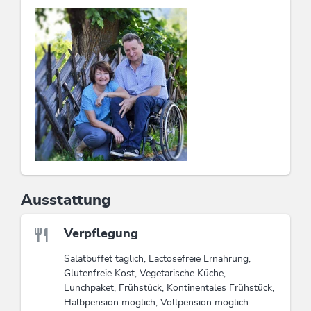
Wir bieten Ihnen günstige Arrangements für Reise- und
Jugendgruppen!
Diese Unterkunft ist Mitglied von
Wildschönau Card
Die Wildschönau Card inkludiert
Wanderbus, Freischwimmbad, geführte
Wanderungen etc.
Wildschönau Card
Ausstattung
Verpflegung
Salatbuffet täglich, Lactosefreie Ernährung,
Glutenfreie Kost, Vegetarische Küche,
Lunchpaket, Frühstück, Kontinentales Frühstück,
Halbpension möglich, Vollpension möglich