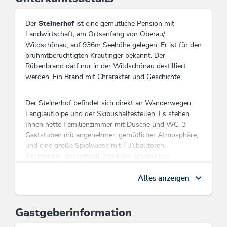
Der
Steinerhof
ist eine gemütliche Pension mit
Landwirtschaft, am Ortsanfang von Oberau/
Wildschönau, auf 936m Seehöhe gelegen. Er ist für den
brühmtberüchtigten Krautinger bekannt. Der
Rübenbrand darf nur in der Wildschönau destilliert
werden. Ein Brand mit Chrarakter und Geschichte.
Der Steinerhof befindet sich direkt an Wanderwegen,
Langlaufloipe und der Skibushaltestellen. Es stehen
Ihnen nette Familienzimmer mit Dusche und WC, 3
Gaststuben mit angenehmer, gemütlicher Atmosphäre,
und eine große Spielwiese mit Fußballtoren,
Tischtennis, Baskettball, Slackline, Badminton,
Schaukeln zur Verfügung.
Alles anzeigen
Freischwimmbad und Tennisplatz sind in nur 10
Gehminuten erreichbar un das Dorfzentrum sowei der
Familienpark Drachental sind nur 5 Gehminuten
Gastgeberinformation
entfernt.