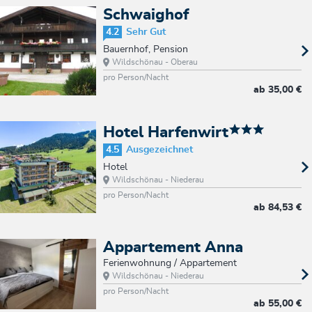
Schwaighof
4.2
Sehr Gut
Bauernhof, Pension
Wildschönau - Oberau
pro Person/Nacht
ab
35,00 €
Hotel Harfenwirt
4.5
Ausgezeichnet
Hotel
Wildschönau - Niederau
pro Person/Nacht
ab
84,53 €
Appartement Anna
Ferienwohnung / Appartement
Wildschönau - Niederau
pro Person/Nacht
ab
55,00 €