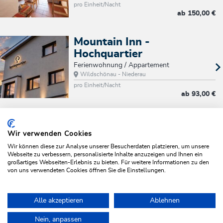
pro Einheit/Nacht
ab
150,00 €
Mountain Inn -
Hochquartier
Ferienwohnung / Appartement
Wildschönau - Niederau
pro Einheit/Nacht
ab
93,00 €
Seite 4/8
ZURÜCK
WEITER
Wir verwenden Cookies
Wir können diese zur Analyse unserer Besucherdaten platzieren, um unsere
Webseite zu verbessern, personalisierte Inhalte anzuzeigen und Ihnen ein
großartiges Webseiten-Erlebnis zu bieten. Für weitere Informationen zu den
Suche
Filtern/Sortieren
von uns verwendeten Cookies öffnen Sie die Einstellungen.
Alle akzeptieren
Ablehnen
Alle Preise verstehen sich pro Aufenthalt inkl. Ortstaxe.
Nein, anpassen