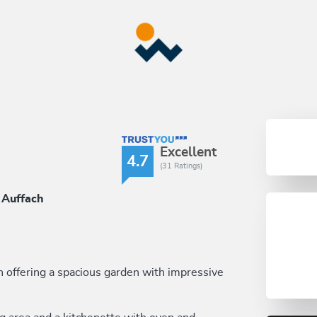
TrustYou Rating
Excellent
4.7
(31 Ratings)
 Auffach
 offering a spacious garden with impressive