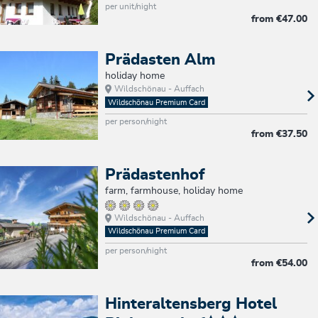
per unit/night
from
€47.00
Prädasten Alm
holiday home
Wildschönau - Auffach
Wildschönau Premium Card
per person/night
from
€37.50
Prädastenhof
farm, farmhouse, holiday home
Wildschönau - Auffach
Wildschönau Premium Card
per person/night
from
€54.00
Hinteraltensberg Hotel