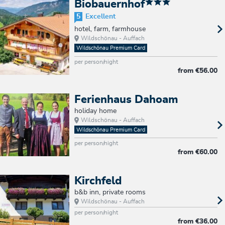
Biobauernhof
5
Excellent
hotel, farm, farmhouse
Wildschönau - Auffach
Wildschönau Premium Card
per person/night
from
€56.00
Ferienhaus Dahoam
holiday home
Wildschönau - Auffach
Wildschönau Premium Card
per person/night
from
€60.00
Kirchfeld
b&b inn, private rooms
Wildschönau - Auffach
per person/night
from
€36.00