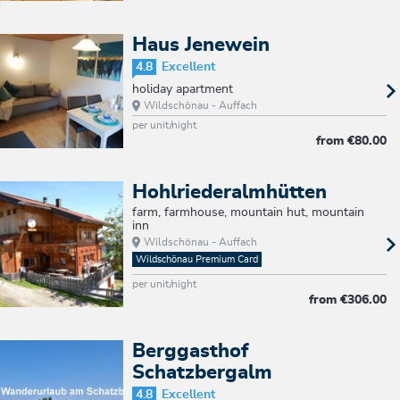
Haus Jenewein
4.8
Excellent
holiday apartment
Wildschönau - Auffach
per unit/night
from
€80.00
Hohlriederalmhütten
farm, farmhouse, mountain hut, mountain
inn
Wildschönau - Auffach
Wildschönau Premium Card
per unit/night
from
€306.00
Berggasthof
Schatzbergalm
4.8
Excellent