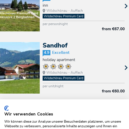
inn
Wildschönau - Auffach
Wildschönau Premium Card
per person/night
from
€67.00
Sandhof
4.9
Excellent
holiday apartment
Wildschönau - Auffach
Wildschönau Premium Card
per unit/night
from
€60.00
Page 2/6
BACK
FORWARD
Wir verwenden Cookies
Wir können diese zur Analyse unserer Besucherdaten platzieren, um unsere
Webseite zu verbessern, personalisierte Inhalte anzuzeigen und Ihnen ein