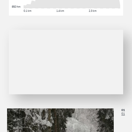
850 hm
0.1 km
1.4 km
2.3 km
01
01