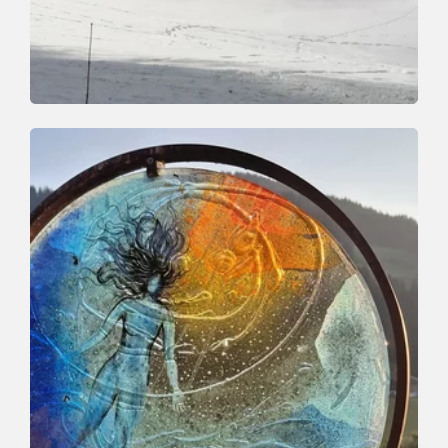
Winter Hiking
Easy
Waldrandweg Oberau
Length
3 km
Length
1:00 h
Hight
90 hm
90 hm