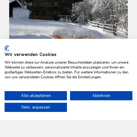
Wir verwenden Cookies
Wir können diese zur Analyse unserer Besucherdaten platzieren, um unsere
Webseite zu verbessern, personalisierte Inhalte anzuzeigen und Ihnen ein
großartiges Webseiten-Erlebnis zu bieten. Für weitere Informationen zu den
von uns verwendeten Cookies öffnen Sie die Einstellungen.
Winter Hiking
Easy
Alle akzeptieren
Ablehnen
St Francis Path
Home
Plan & book your holiday
Tours
Adlerhorst in Auffach
Nein, anpassen
Length
1.6 km
Length
1:00 h
Hight
58 hm
0 hm
WILDSCHÖNAU
Come alive.