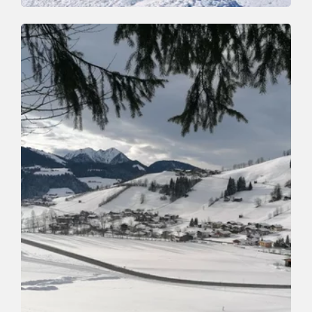
Winter Hiking
Easy
Schönanger Walk
Length
3.6 km
Length
1:00 h
Hight
80 hm
80 hm