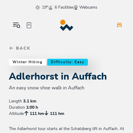
Table Of Content
Adlerhorst in Auffach
Similar tours
sr.skip-to.main-content
sr.skip-to.table-of-contents
sr.skip-to.main-navigation
19°
6 Facilities
Webcams
BACK
Winter Hiking
Difficulty: Easy
Adlerhorst in Auffach
An easy snow shoe walk in Auffach
Length
3.1 km
Duration
1:00 h
Altitude
111 hm
111 hm
The Adlerhorst tour starts at the Schatzberg lift in Auffach. At