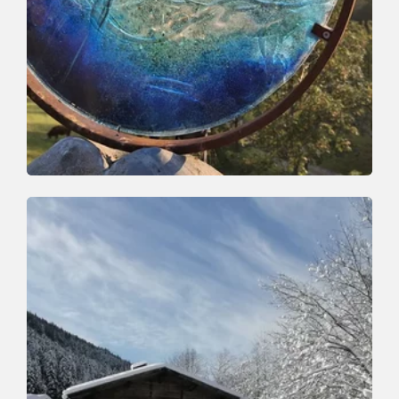
Valley trail | Winter Hiking
Easy
Spiritual path in Mühltal
Length
1.1 km
Length
0:30 h
Hight
0 hm
40 hm