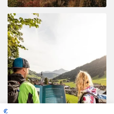
Walking and hiking tours
Medium
Schönangeralm-Breiteggern-Koberalm-
Schönanger
Length
10.3 km
Length
4:00 h
Hight
838 hm
838 hm