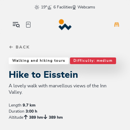
Table Of Content
Hike to Eisstein
Similar tours
sr.skip-to.main-content
sr.skip-to.table-of-contents
sr.skip-to.main-navigation
19°
6 Facilities
Webcams
BACK
Walking and hiking tours
Difficulty: medium
Hike to Eisstein
A lovely walk with marvellous views of the Inn
Valley.
Length
9.7 km
Duration
3:00 h
Altitude
389 hm
389 hm