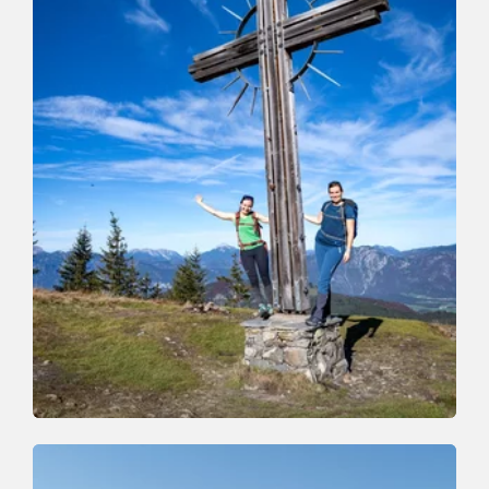
Walking and hiking tours
Medium
Auf den Roßkopf
Length
11.5 km
Length
6:00 h
Hight