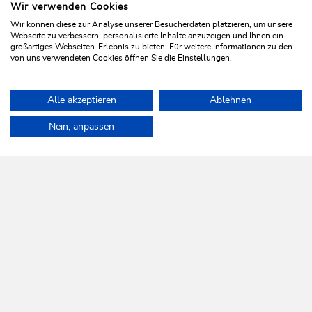
Wir verwenden Cookies
Wir können diese zur Analyse unserer Besucherdaten platzieren, um unsere
Webseite zu verbessern, personalisierte Inhalte anzuzeigen und Ihnen ein
großartiges Webseiten-Erlebnis zu bieten. Für weitere Informationen zu den
von uns verwendeten Cookies öffnen Sie die Einstellungen.
Walking and hiking tours
Medium
Alle akzeptieren
Ablehnen
Along the nature and culture path
Home
Plan & book your holiday
Tours
Hike to Eisstein
Nein, anpassen
Length
6.7 km
Length
4:00 h
Hight
396 hm
396 hm
WILDSCHÖNAU
Come alive.
NEWSLETTER
Further information
REGISTER FOR FREE