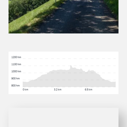
1200 hm
1100 hm
1000 hm
900 hm
800 hm
0 km
3.2 km
6.5 km