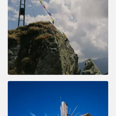
Walking and hiking tours
Medium
Markbachjoch Feldalphorn
Length
12.1 km
Length
5:00 h
Hight
492 hm
913 hm