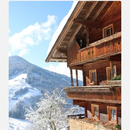
Winter walk along the Valley
Length
8.2 km
Length
2:30 h
Hight
182 hm
165 hm