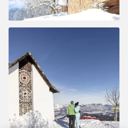
Winter Hiking
Medium
Sonnberg tour
Length
6.5 km
Length
4:00 h
Hight
217 hm
221 hm