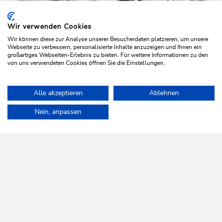
Wir verwenden Cookies
Wir können diese zur Analyse unserer Besucherdaten platzieren, um unsere
Webseite zu verbessern, personalisierte Inhalte anzuzeigen und Ihnen ein
großartiges Webseiten-Erlebnis zu bieten. Für weitere Informationen zu den
von uns verwendeten Cookies öffnen Sie die Einstellungen.
Winter Hiking
Medium
Alle akzeptieren
Ablehnen
Markbachjoch - Penningdörfl
Home
Plan & book your holiday
Tours
Markbachjoch Halsgatte
Nein, anpassen
Length
10.5 km
Length
4:00 h
Hight
56 hm
676 hm
WILDSCHÖNAU
Come alive.
NEWSLETTER
Further information