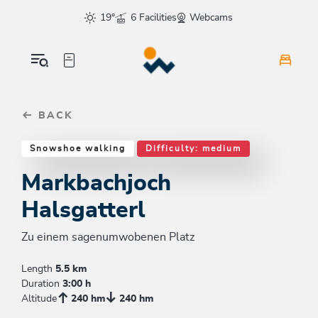
Table Of Content
Markbachjoch Halsgatterl
Good to know
Similar tours
sr.skip-to.main-content
sr.skip-to.table-of-contents
sr.skip-to.main-navigation
19°
6 Facilities
Webcams
BACK
Snowshoe walking
Difficulty: medium
Markbachjoch
Halsgatterl
Zu einem sagenumwobenen Platz
Length
5.5 km
Duration
3:00 h
Altitude
240 hm
240 hm