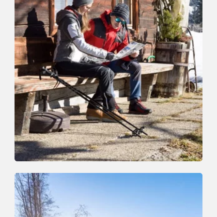
Winter Hiking
Medium
Mühltal-Bernau-Koglmoos
Length
5.3 km
Length
2:30 h
Hight
510 hm
510 hm