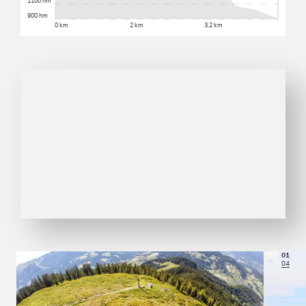
1100 hm
900 hm
0 km
2 km
3.2 km
01
04