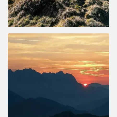
Walking and hiking tours
Medium
Schönanger - Schwaigberghorn
Length
12 km
Length
7:00 h
Hight
869 hm
869 hm