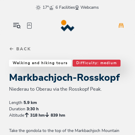
Table Of Content
Markbachjoch-Rosskopf
Similar tours
sr.skip-to.main-content
sr.skip-to.table-of-contents
sr.skip-to.main-navigation
17°
6 Facilities
Webcams
BACK
Walking and hiking tours
Difficulty: medium
Markbachjoch-Rosskopf
Niederau to Oberau via the Rosskopf Peak.
Length
5.9 km
Duration
3:30 h
Altitude
318 hm
839 hm
Take the gondola to the top of the Markbachjoch Mountain