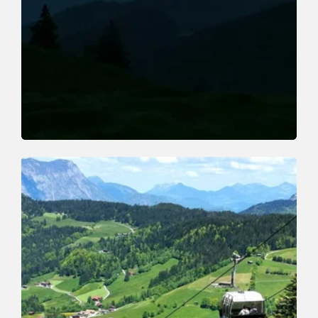
Walking and hiking tours
Medium
Sunrise Walk
Length
8.3 km
Length
4:00 h
Hight
600 hm
501 hm