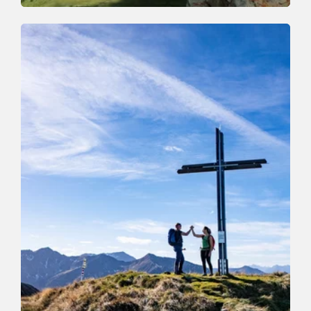
Walking and hiking tours
Medium
Schatzberg-Joelspitz-Auffach
Length
13.6 km
Length
5:00 h
Hight
401 hm
1307 hm