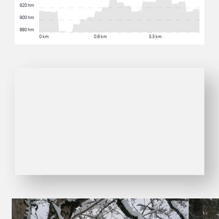
920 hm
900 hm
880 hm
0 km
0.8 km
3.3 km
01
04