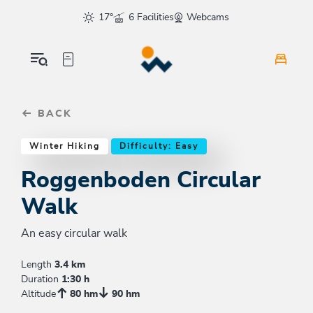
Table Of Content
Roggenboden Circular Walk
Good to know
Similar tours
sr.skip-to.main-content
sr.skip-to.table-of-contents
sr.skip-to.main-navigation
17°
6 Facilities
Webcams
BACK
Winter Hiking
Difficulty: Easy
Roggenboden Circular
Walk
An easy circular walk
Length
3.4 km
Duration
1:30 h
Altitude
80 hm
90 hm