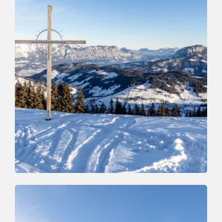
Winter Hiking
Easy
Markbachjoch - Kropfraderalm
Length
1.2 km
Length
1:00 h
Hight
20 hm
60 hm