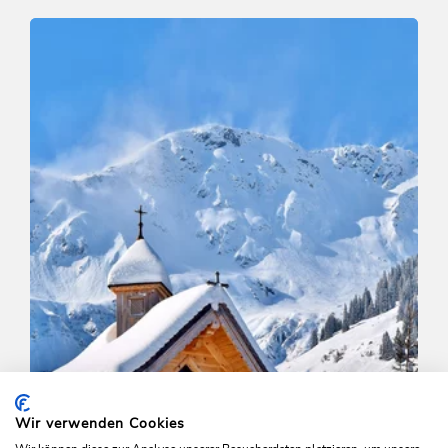
Winter Hiking
Easy
Markbachjoch - Norderbergalm
Length
1.9 km
Length
1:00 h
Hight
15 hm
15 hm
Wir verwenden Cookies