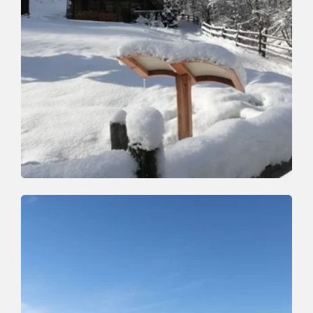
Winter Hiking
Easy
St Francis Path
Length
1.6 km
Length
1:00 h
Hight
58 hm
0 hm