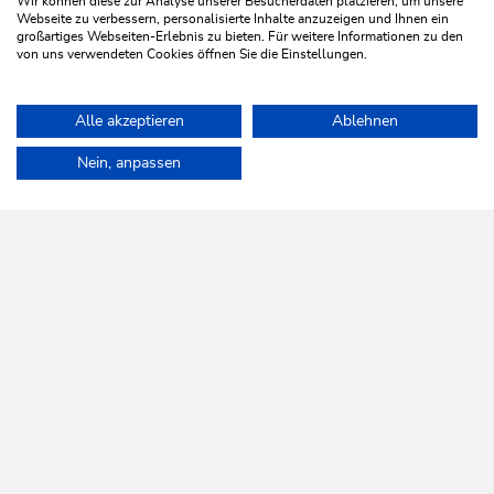
Wir können diese zur Analyse unserer Besucherdaten platzieren, um unsere
Webseite zu verbessern, personalisierte Inhalte anzuzeigen und Ihnen ein
großartiges Webseiten-Erlebnis zu bieten. Für weitere Informationen zu den
von uns verwendeten Cookies öffnen Sie die Einstellungen.
Winter Hiking
Easy
Alle akzeptieren
Ablehnen
Schönanger Walk
Home
Plan & book your holiday
Tours
Roggenboden Circular 
Nein, anpassen
Length
3.6 km
Length
1:00 h
Hight
80 hm
80 hm
WILDSCHÖNAU
Come alive.
NEWSLETTER
Further information
REGISTER FOR FREE
SERVICES