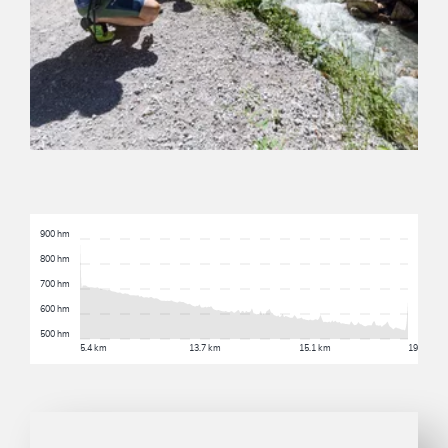
900 hm
800 hm
700 hm
600 hm
500 hm
5.4 km
13.7 km
15.1 km
19.1 km