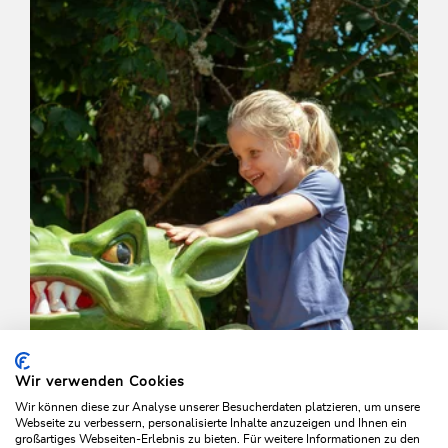
Länge
6.4 km
Dauer
1:00 h
Höhenmeter
196 hm
199 hm
Wir verwenden Cookies
Wir können diese zur Analyse unserer Besucherdaten platzieren, um unsere
Webseite zu verbessern, personalisierte Inhalte anzuzeigen und Ihnen ein
großartiges Webseiten-Erlebnis zu bieten. Für weitere Informationen zu den