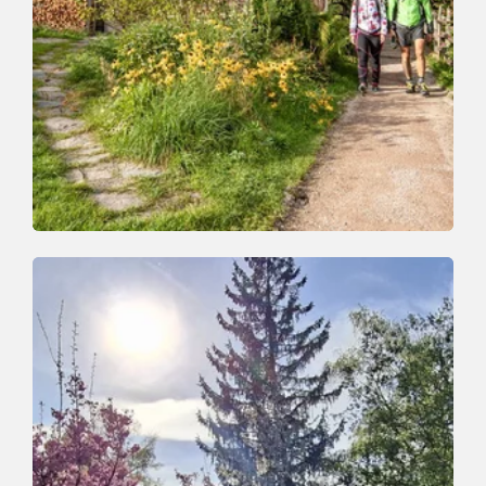
Themenweg | Talwanderung
Leicht
Franziskusweg
Länge
1.7 km
Dauer
0:30 h
Höhenmeter
74 hm
66 hm