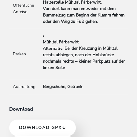
Haltestelle
Mühltal
Färberwirt
.
Öffentliche
Von
dort
kann
man entweder
mit
dem
Anreise
Bummelzug
zum
Beginn
der
Klamm
fahren
oder den Weg zu Fuß gehen.
Mühltal
Färberwirt
Alternativ:
Bei
der
Kreuzung
in
Mühltal
Parken
rechts abbiegen,
nach
der
Holzbrücke
nochmals
rechts –
kleiner
Parkplatz auf der
linken Seite
Ausrüstung
Bergschuhe, Getränk
Download
DOWNLOAD GPX