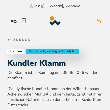
Table Of Content
Kundler Klamm
Einkehrmöglichkeiten & Tipps
Weitere Tourentipps
sr.skip-to.main-content
sr.skip-to.table-of-contents
sr.skip-to.main-navigation
23°
6 Anlagen
Webcams
ZURÜCK
Laufen
Schwierigkeitsgrad: leicht
Kundler Klamm
Die Klamm ist ab Samstag den 08.08.2026 wieder
geöffnet!
Die idyllische Kundler Klamm an der Wildschönauer
Ache zwischen Mühltal und dem Inntal zählt mit ihrer
herrlichen Naturkulisse zu den schönsten Schluchten
Österreichs.