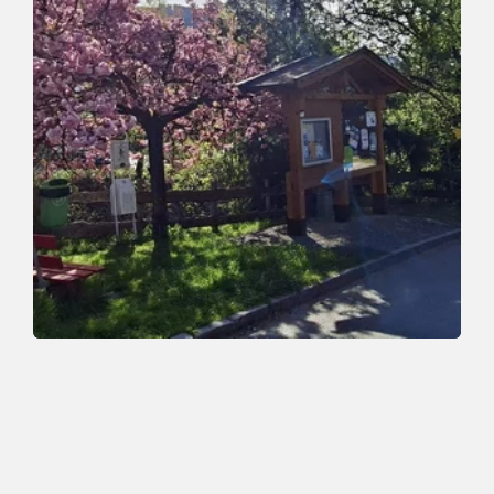
Talwanderung
Leicht
Mühltal-Ebersau-Achweg
Länge
4 km
Dauer
1:30 h
Höhenmeter
155 hm
155 hm